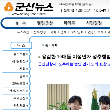
2026년 08월 09일 (일요일)
ㅣ
뉴스초점
ㅣ
정치/행정
ㅣ
사회
ㅣ
경제
ㅣ
교육/문화
ㅣ
건강/스포츠
ㅣ
홈 >
사회
용감한 10대들 미성년자 성추행
군산경찰서, 도주하는 범인 검거 도와 표창·