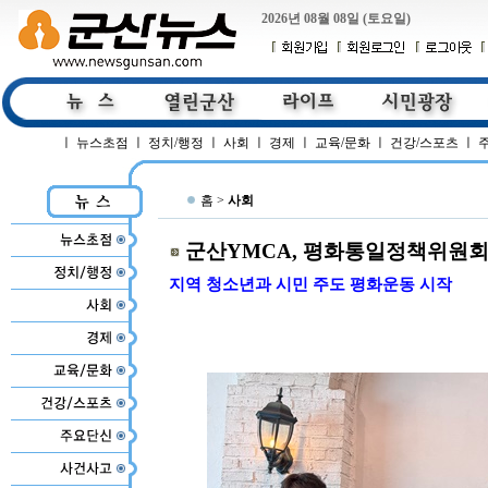
2026년 08월 08일 (토요일)
ㅣ
뉴스초점
ㅣ
정치/행정
ㅣ
사회
ㅣ
경제
ㅣ
교육/문화
ㅣ
건강/스포츠
ㅣ
홈 >
사회
군산YMCA, 평화통일정책위원회
지역 청소년과 시민 주도 평화운동 시작