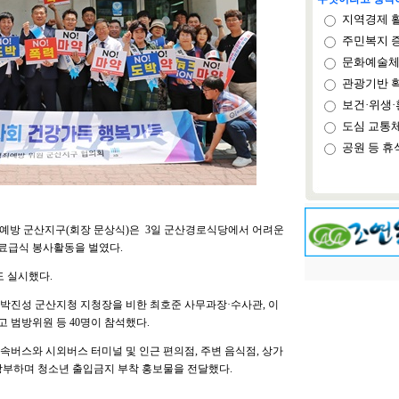
지역경제 
주민복지 
문화예술체
관광기반 
보건·위생·
도심 교통
공원 등 휴
예방 군산지구(회장 문상식)은 3일 군산경로식당에서 어려운
료급식 봉사활동을 벌였다.
도 실시했다.
박진성 군산지청 지청장을 비한 최호준 사무과장·수사관, 이
 범방위원 등 40명이 참석했다.
속버스와 시외버스 터미널 및 인근 편의점, 주변 음식점, 상가
당부하며 청소년 출입금지 부착 홍보물을 전달했다.