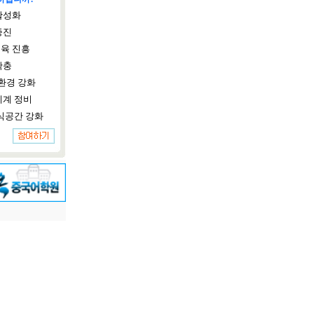
활성화
증진
육 진흥
확충
환경 강화
체계 정비
식공간 강화