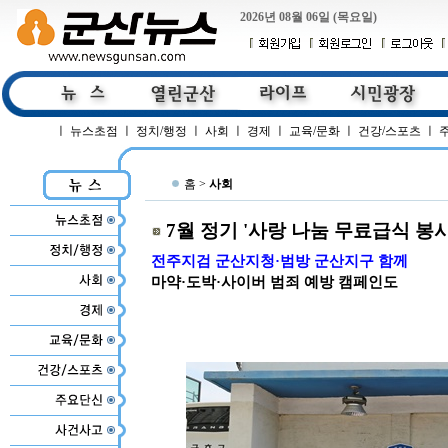
2026년 08월 06일 (목요일)
ㅣ
뉴스초점
ㅣ
정치/행정
ㅣ
사회
ㅣ
경제
ㅣ
교육/문화
ㅣ
건강/스포츠
ㅣ
홈 >
사회
7월 정기 '사랑 나눔 무료급식 봉사
전주지검 군산지청·범방 군산지구 함께
마약·도박·사이버 범죄 예방 캠페인도