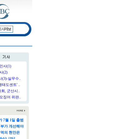
인사(1)
(2)
3)-실무수..
태도센트' ..
, 군산시..
오징어 위판..
 7월 1일 출범
정부가 개선해야
지역의 현안은
하십니까?