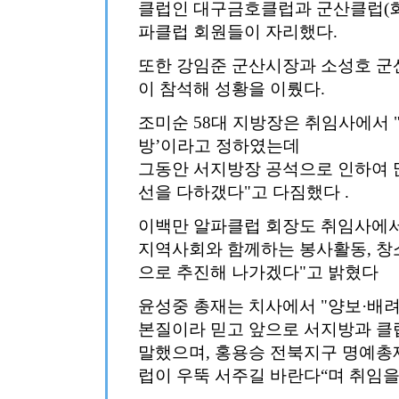
클럽인 대구금호클럽과 군산클럽(회
파클럽 회원들이 자리했다.
또한 강임준 군산시장과 소성호 군산Y
이 참석해 성황을 이뤘다.
조미순 58대 지방장은 취임사에서 
방’이라고 정하였는데
그동안 서지방장 공석으로 인하여 
선을 다하갰다"고 다짐했다 .
이백만 알파클럽 회장도 취임사에서 
지역사회와 함께하는 봉사활동, 창
으로 추진해 나가겠다"고 밝혔다
윤성중 총재는 치사에서 "양보·배
본질이라 믿고 앞으로 서지방과 클
말했으며, 홍용승 전북지구 명예총
럽이 우뚝 서주길 바란다“며 취임을