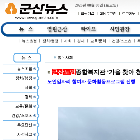
2026년 08월 08일 (토요일)
ㅣ
뉴스초점
ㅣ
정치/행정
ㅣ
사회
ㅣ
경제
ㅣ
교육/문화
ㅣ
건강/스포츠
ㅣ
홈 >
사회
군산노인
종합복지관 ‘가을 찾아 청
노인일자리 참여자 문화활동프로그램 진행