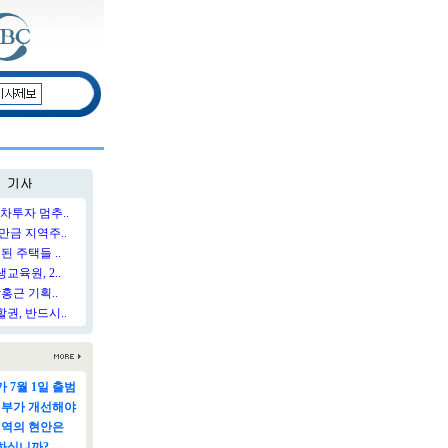
차투자 멈추..
만금 지역주..
된 주택들 ..
육원, 2..
홍근 기획..
권, 반드시..
 7월 1일 출범
정부가 개선해야
지역의 현안은
하십니까?