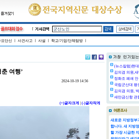
주요단신
ㅣ
사건사고
ㅣ
사설
ㅣ
학교/기업/단체탐방
ㅣ
(뉴스칼럼)현대
춘 여행’
김의겸 의원,새
정화조 폐쇄 안 
2024-10-19 14:56
국립군산대 평생교
김의겸 의원, 박
새만금신항 관할
(+)글자크게
|
(-)글자작게
새로운 지방정부가
합니다. 새 지방
할 가장 시급한 
무엇이라고 생각