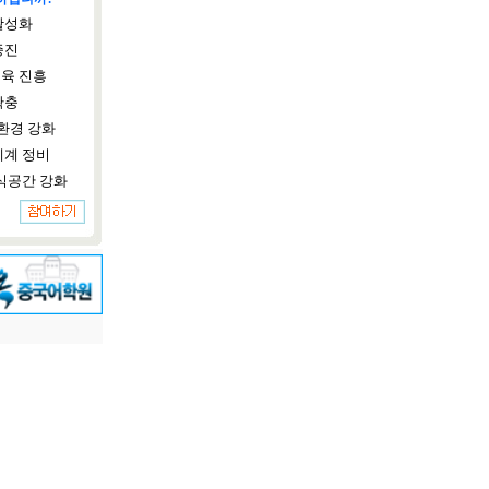
활성화
증진
육 진흥
확충
환경 강화
체계 정비
식공간 강화