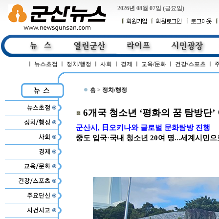
2026년 08월 07일 (금요일)
ㅣ
뉴스초점
ㅣ
정치/행정
ㅣ
사회
ㅣ
경제
ㅣ
교육/문화
ㅣ
건강/스포츠
ㅣ
홈 >
정치/행정
6개국 청소년 ‘평화의 꿈 탐방단’
군산시, 日오키나와 글로벌 문화탐방 진행
중도 입국·국내 청소년 20여 명...세계시민으