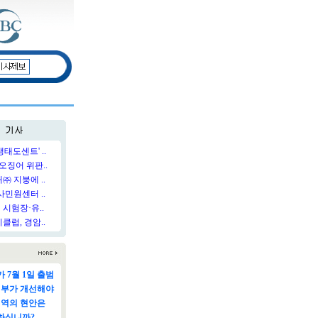
태도센트' ..
오징어 위판..
 지붕에 ..
민원센터 ..
시험장·유..
럽, 경암..
 7월 1일 출범
정부가 개선해야
지역의 현안은
하십니까?