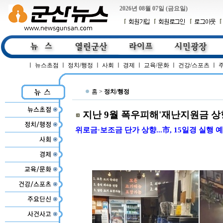
2026년 08월 07일 (금요일)
ㅣ
뉴스초점
ㅣ
정치/행정
ㅣ
사회
ㅣ
경제
ㅣ
교육/문화
ㅣ
건강/스포츠
ㅣ
홈 >
정치/행정
지난 9월 폭우피해'재난지원금 상
위로금·보조금 단가 상향...市, 15일경 실행 