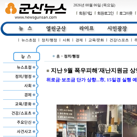
2026년 08월 06일 (목요일)
ㅣ
뉴스초점
ㅣ
정치/행정
ㅣ
사회
ㅣ
경제
ㅣ
교육/문화
ㅣ
건강/스포츠
ㅣ
홈 >
정치/행정
지난 9월 폭우피해'재난지원금 상
위로금·보조금 단가 상향...市, 15일경 실행 