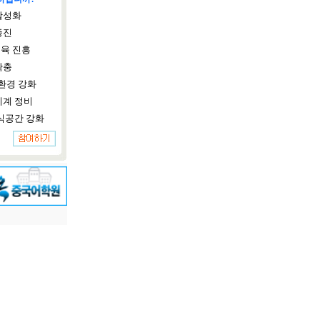
활성화
증진
육 진흥
확충
환경 강화
체계 정비
식공간 강화