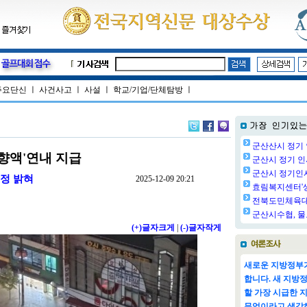
주요단신
ㅣ
사건사고
ㅣ
사설
ㅣ
학교/기업/단체탐방
ㅣ
군산산시 정기 
향액'연내 지급
군산시 정기 인사
군산시 정기인사(
예정 밝혀
2025-12-09 20:21
효림복지센터'생
전북도민체육대회
군산시수협, 물
(+)글자크게
|
(-)글자작게
새로운 지방정부가
합니다. 새 지방
할 가장 시급한 
무엇이라고 생각