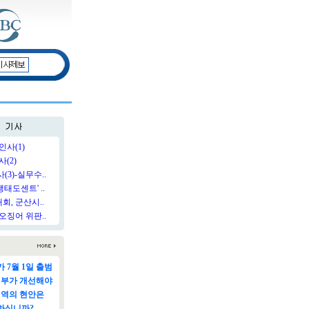
인사(1)
(2)
3)-실무수..
태도센트' ..
, 군산시..
오징어 위판..
 7월 1일 출범
정부가 개선해야
지역의 현안은
하십니까?