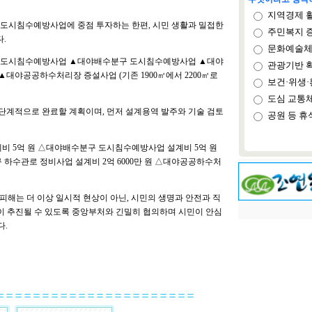
지역경제 
 도시침수예방사업에 중점 투자하는 한편, 시민 생활과 밀접한
주민복지 
.
문화예술체
분구 도시침수예방사업 ▲대야배수분구 도시침수예방사업 ▲대야
관광기반 
대야공공하수처리장 증설사업 (기존 1900㎥에서 2200㎥로
보건·위생·
도심 교통
지 단계적으로 완료할 계획이며, 먼저 설계용역 발주와 기술 검토
공원 등 휴
 5억 원 △대야배수분구 도시침수예방사업 설계비 5억 원
 하수관로 정비사업 설계비 2억 6000만 원 △대야공공하수처
해는 더 이상 일시적 현상이 아닌, 시민의 생명과 안전과 직
없이 추진될 수 있도록 중앙부처와 긴밀히 협의하며 시민이 안심
다.