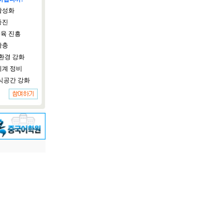
활성화
증진
육 진흥
확충
환경 강화
체계 정비
식공간 강화