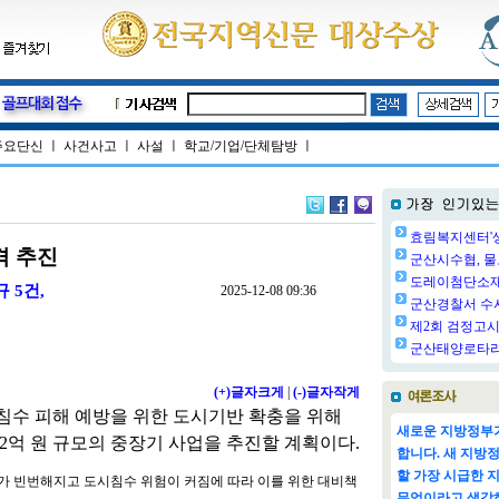
주요단신
ㅣ
사건사고
ㅣ
사설
ㅣ
학교/기업/단체탐방
ㅣ
효림복지센터'생
격 추진
군산시수협, 물
도레이첨단소재㈜
 5건,
2025-12-08 09:36
군산경찰서 수사
제2회 검정고시 
군산태양로타리클
(+)글자크게
|
(-)글자작게
침수 피해 예방을 위한 도시기반 확충을 위해
새로운 지방정부가
382억 원 규모의 중장기 사업을 추진할 계획이다.
합니다. 새 지방
할 가장 시급한 
가 빈번해지고 도시침수 위험이 커짐에 따라 이를 위한 대비책
무엇이라고 생각