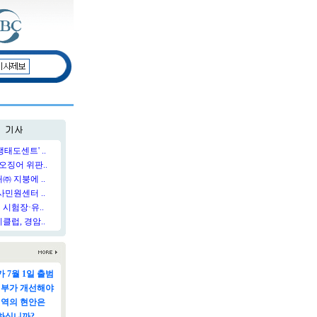
태도센트' ..
오징어 위판..
 지붕에 ..
민원센터 ..
시험장·유..
럽, 경암..
 7월 1일 출범
정부가 개선해야
지역의 현안은
하십니까?