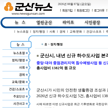
2026년 08월 07일 (금요일)
ㅣ
뉴스초점
ㅣ
정치/행정
ㅣ
사회
ㅣ
경제
ㅣ
교육/문화
ㅣ
건강/스포츠
ㅣ
홈 >
정치/행정
군산시, 내년 신규 하수도사업 본
중앙·대야 중점관리지역 침수예방사업 등 신규
총사업비 1382억 원 규모
군산시가 시민의 안전한 생활환경 조성과 
2026년 신규 하수도사업 5건, 총사업비 1
시에 따르면 이번 신규사업은 최근 기후변화로 극한강우