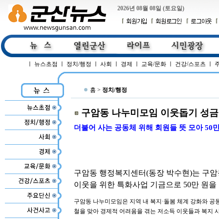
2026년 08월 08일 (토요일)
ㅣ
뉴스초점
ㅣ
정치/행정
ㅣ
사회
ㅣ
경제
ㅣ
교육/문화
ㅣ
건강/스포츠
ㅣ
홈 >
정치/행정
구암동 나누미모임 이웃돕기 성금
더불어 사는 공동체 위해 회원들 뜻 모아 50만
구암동 행정복지센터(동장 박수현)는 구암
이웃을 위한 특화사업 기금으로 50만 원을
구암동 나누미모임은 지역 내 복지·돌봄 체계 강화와 공
철을 맞아 경제적 어려움을 겪는 저소득 이웃들과 복지 