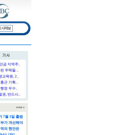
만금 지역주..
된 주택들 ..
육원, 2..
홍근 기획..
행정 우수..
권, 반드시..
 7월 1일 출범
정부가 개선해야
지역의 현안은
하십니까?