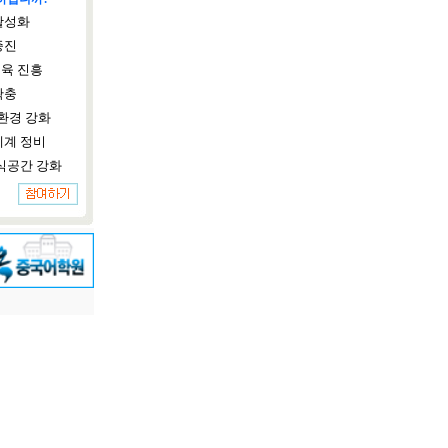
활성화
증진
육 진흥
확충
환경 강화
체계 정비
식공간 강화