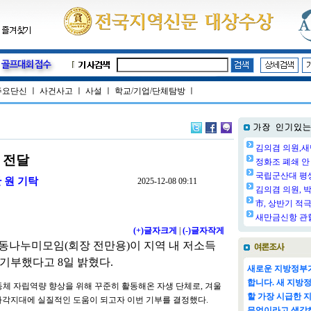
주요단신
ㅣ
사건사고
ㅣ
사설
ㅣ
학교/기업/단체탐방
ㅣ
김의겸 의원,새
 전달
정화조 폐쇄 안 
국립군산대 평생교
 원 기탁
2025-12-08 09:11
김의겸 의원, 박
市, 상반기 적극
새만금신항 관할
(+)글자크게
|
(-)글자작게
동나누미모임(회장 전만용)이 지역 내 저소득
 기부했다고 8일 밝혔다.
새로운 지방정부가
합니다. 새 지방
동체 자립역량 향상을 위해 꾸준히 활동해온 자생 단체로, 겨울
할 가장 시급한 
사각지대에 실질적인 도움이 되고자 이번 기부를 결정했다.
무엇이라고 생각