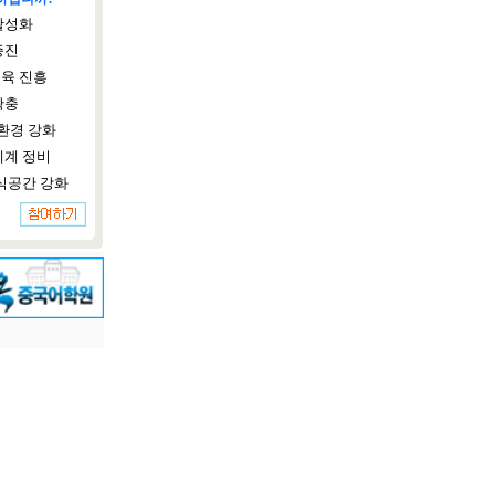
활성화
증진
육 진흥
확충
환경 강화
체계 정비
식공간 강화