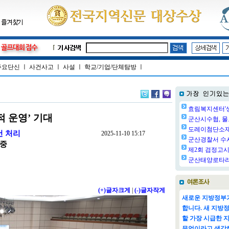
주요단신
ㅣ
사건사고
ㅣ
사설
ㅣ
학교/기업/단체탐방
ㅣ
효림복지센터'생
적 운영’ 기대
군산시수협, 물
도레이첨단소재㈜
건 처리
2025-11-10 15:17
군산경찰서 수사
집중
제2회 검정고시 
군산태양로타리클
(+)글자크게
|
(-)글자작게
새로운 지방정부가
합니다. 새 지방
할 가장 시급한 
무엇이라고 생각