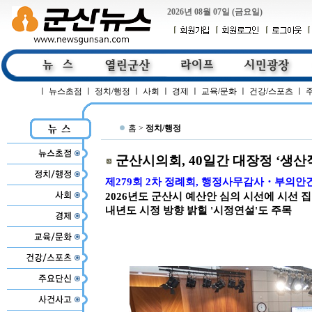
2026년 08월 07일 (금요일)
ㅣ
뉴스초점
ㅣ
정치/행정
ㅣ
사회
ㅣ
경제
ㅣ
교육/문화
ㅣ
건강/스포츠
ㅣ
홈 >
정치/행정
군산시의회, 40일간 대장정 ‘생산
제279회 2차 정례회, 행정사무감사・부의안
2026년도 군산시 예산안 심의 시선에 시선 
내년도 시정 방향 밝힐 '시정연설'도 주목