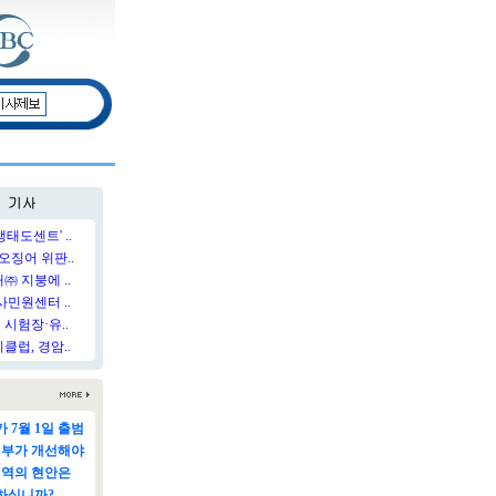
태도센트' ..
오징어 위판..
 지붕에 ..
민원센터 ..
시험장·유..
럽, 경암..
 7월 1일 출범
정부가 개선해야
지역의 현안은
하십니까?