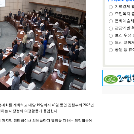
지역경제 
주민복지 
문화예술체
관광기반 
보건·위생·
도심 교통
공원 등 휴
정례회를 개회하고 내달 19일까지 40일 동안 집행부의 2025년
정하는 대장정의 의정활동에 돌입한다.
회의 마지막 정례회여서 의원들마다 열정을 다하는 의정활동에