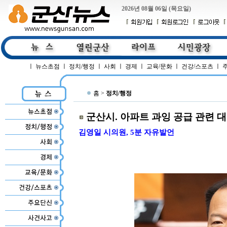
2026년 08월 06일 (목요일)
ㅣ
뉴스초점
ㅣ
정치/행정
ㅣ
사회
ㅣ
경제
ㅣ
교육/문화
ㅣ
건강/스포츠
ㅣ
홈 >
정치/행정
군산시. 아파트 과잉 공급 관련 
김영일 시의원, 5분 자유발언