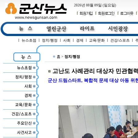
2026년 08월 09일 (일요일)
ㅣ
뉴스초점
ㅣ
정치/행정
ㅣ
사회
ㅣ
경제
ㅣ
교육/문화
ㅣ
건강/스포츠
ㅣ
홈 >
정치/행정
고난도 사례관리 대상자 민관협
군산 드림스타트, 복합적 문제 대상 아동 위