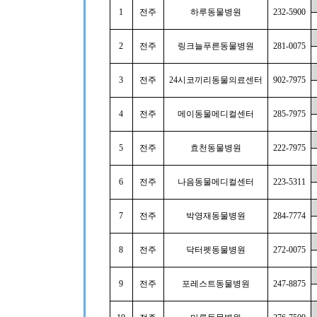
1
전주
하루동물병원
232-5900
2
전주
링크늘푸른동물병원
281-0075
3
전주
24
시코끼리동물의료센터
902-7975
4
전주
메이동물메디컬센터
285-7975
5
전주
효천동물병원
222-7975
6
전주
나음동물메디컬센터
223-5311
7
전주
박영재동물병원
284-7774
8
전주
닥터펫동물병원
272-0075
9
전주
포레스트동물병원
247-8875