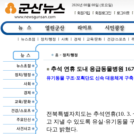
2026년 08월 08일 (토요일)
ㅣ
뉴스초점
ㅣ
정치/행정
ㅣ
사회
ㅣ
경제
ㅣ
교육/문화
ㅣ
건강/스포츠
ㅣ
홈 >
정치/행정
추석 연휴 도내 응급동물병원 16
유기동물 구조·포획단도 신속 대응체계 구축
전북특별자치도는 추석연휴(10. 3. 
고 지낼 수 있도록 유실·유기동물
다고 밝혔다.