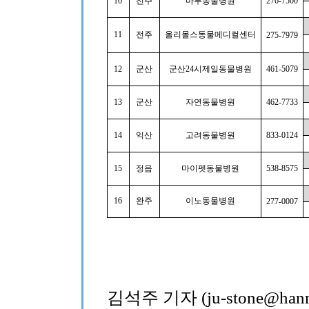
10
전주
마루동물병원
276-7500
11
전주
올리몰스동물메디컬센터
275-7979
12
군산
군산
24
시제일동물병원
461-5079
13
군산
자연동물병원
462-7733
14
익산
고려동물병원
833-0124
15
정읍
마이펫동물병원
538-8575
16
완주
이노동물병원
277-0007
김석주 기자 (ju-stone@hanma