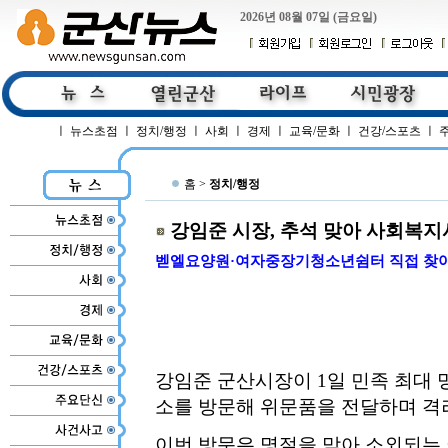
2026년 08월 07일 (금요일)
ㅣ
뉴스초점
ㅣ
정치/행정
ㅣ
사회
ㅣ
경제
ㅣ
교육/문화
ㅣ
건강/스포츠
ㅣ
홈 >
정치/행정
강임준 시장, 추석 맞아 사회복지
벧엘요양원·여자중장기청소년쉼터 직접 찾아
강임준 군산시장이 1일 민족 최대 
소를 방문해 위문품을 전달하며 격
이번 방문은 명절을 맞아 소외되는