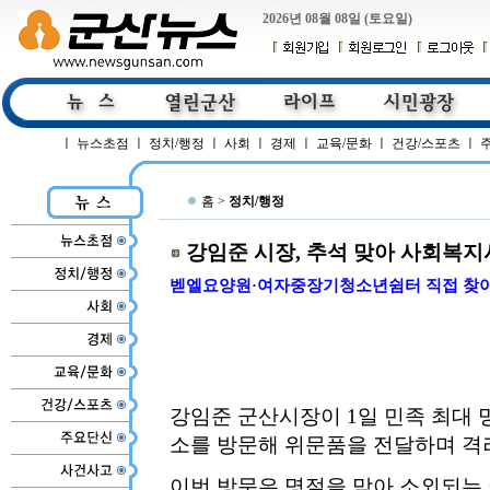
2026년 08월 08일 (토요일)
ㅣ
뉴스초점
ㅣ
정치/행정
ㅣ
사회
ㅣ
경제
ㅣ
교육/문화
ㅣ
건강/스포츠
ㅣ
홈 >
정치/행정
강임준 시장, 추석 맞아 사회복지
벧엘요양원·여자중장기청소년쉼터 직접 찾아
강임준 군산시장이 1일 민족 최대 
소를 방문해 위문품을 전달하며 격
이번 방문은 명절을 맞아 소외되는