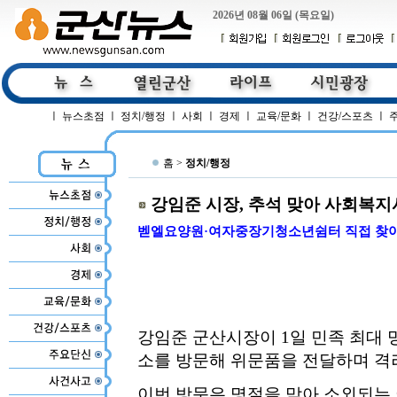
2026년 08월 06일 (목요일)
ㅣ
뉴스초점
ㅣ
정치/행정
ㅣ
사회
ㅣ
경제
ㅣ
교육/문화
ㅣ
건강/스포츠
ㅣ
홈 >
정치/행정
강임준 시장, 추석 맞아 사회복지
벧엘요양원·여자중장기청소년쉼터 직접 찾아
강임준 군산시장이 1일 민족 최대 
소를 방문해 위문품을 전달하며 격
이번 방문은 명절을 맞아 소외되는