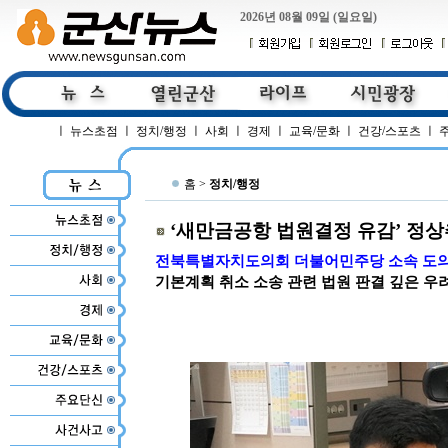
2026년 08월 09일 (일요일)
ㅣ
뉴스초점
ㅣ
정치/행정
ㅣ
사회
ㅣ
경제
ㅣ
교육/문화
ㅣ
건강/스포츠
ㅣ
홈 >
정치/행정
‘새만금공항 법원결정 유감’ 정
전북특별자치도의회 더불어민주당 소속 도
기본계획 취소 소송 관련 법원 판결 깊은 우