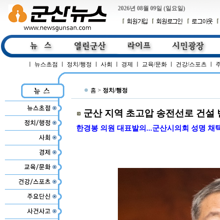
2026년 08월 09일 (일요일)
ㅣ
뉴스초점
ㅣ
정치/행정
ㅣ
사회
ㅣ
경제
ㅣ
교육/문화
ㅣ
건강/스포츠
ㅣ
홈 >
정치/행정
군산 지역 초고압 송전선로 건설 
한경봉 의원 대표발의...군산시의회 성명 채