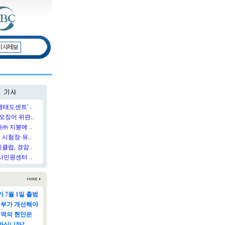
태도센트' ..
오징어 위판..
 지붕에 ..
시험장·유..
럽, 경암..
민원센터 ..
 7월 1일 출범
정부가 개선해야
지역의 현안은
하십니까?