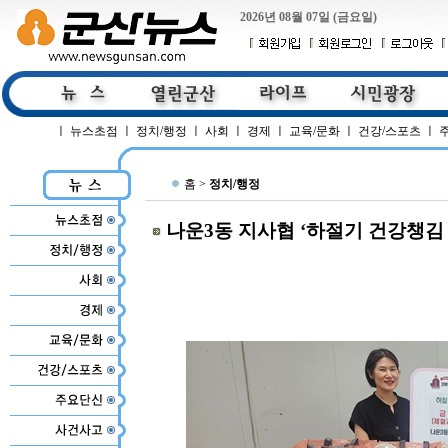
2026년 08월 07일 (금요일)
ㅣ
뉴스초점
ㅣ
정치/행정
ㅣ
사회
ㅣ
경제
ㅣ
교육/문화
ㅣ
건강/스포츠
ㅣ
홈 >
정치/행정
나운3동 지사협 ‘하절기 건강챙김