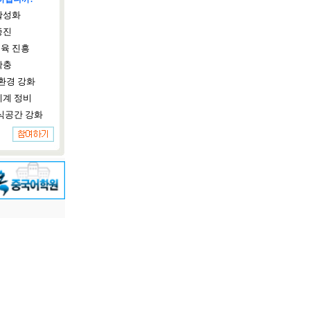
활성화
증진
육 진흥
확충
환경 강화
체계 정비
식공간 강화