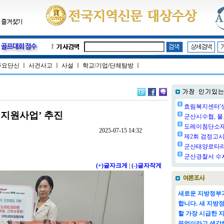
주요단신
ㅣ
사건사고
ㅣ
사설
ㅣ
학교/기업/단체탐방
ㅣ
효림복지센터'생
 지원사업’ 추진
군산시수협, 물
도레이첨단소재㈜
2025-07-15 14:32
제2회 검정고시 
군산태양로타리클
군산경찰서 수사
(+)글자크게
|
(-)글자작게
새로운 지방정부가
합니다. 새 지방
할 가장 시급한 
무엇이라고 생각