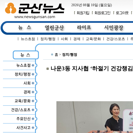
2026년 08월 10일 (월요일)
ㅣ
뉴스초점
ㅣ
정치/행정
ㅣ
사회
ㅣ
경제
ㅣ
교육/문화
ㅣ
건강/스포츠
ㅣ
홈 >
정치/행정
나운3동 지사협 ‘하절기 건강챙김