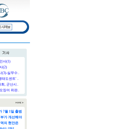
인사(1)
(2)
3)-실무수..
태도센트' ..
, 군산시..
오징어 위판..
 7월 1일 출범
정부가 개선해야
지역의 현안은
하십니까?