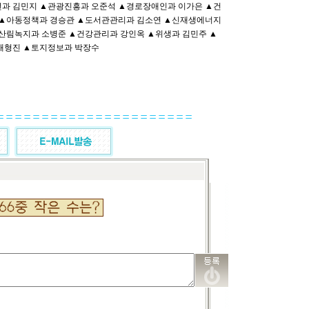
과 김민지 ▲관광진흥과 오준석 ▲경로장애인과 이가은 ▲건
 ▲아동정책과 경승관 ▲도서관관리과 김소연 ▲신재생에너지
산림녹지과 소병준 ▲건강관리과 강인옥 ▲위생과 김민주 ▲
배형진 ▲토지정보과 박장수