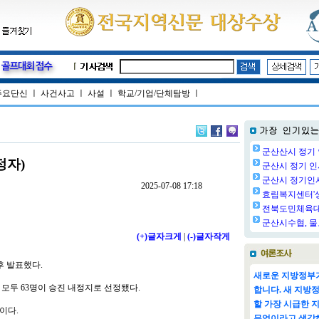
주요단신
ㅣ
사건사고
ㅣ
사설
ㅣ
학교/기업/단체탐방
ㅣ
군산산시 정기 
정자)
군산시 정기 인사
군산시 정기인사(
2025-07-08 17:18
효림복지센터'생
전북도민체육대회
군산시수협, 물
(+)글자크게
|
(-)글자작게
후 발표했다.
새로운 지방정부가
 모두 63명이 승진 내정지로 선정됐다.
합니다. 새 지방
할 가장 시급한 
명이다.
무엇이라고 생각