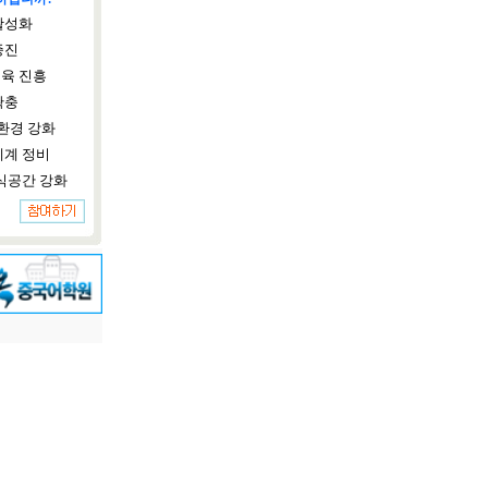
활성화
증진
육 진흥
확충
환경 강화
체계 정비
식공간 강화