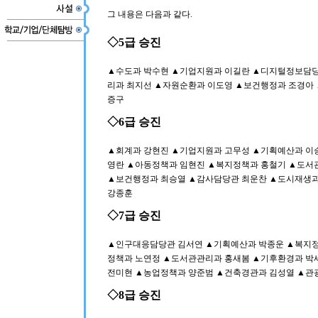
그 내용은 다음과 같다.
◇5급 승진
▲수도과 박수현 ▲기업지원과 이길란 ▲디지털정보담당
리과 최지선 ▲자원순환과 이도영 ▲보건행정과 조경아
증구
◇6급 승진
▲회계과 강현진 ▲기업지원과 고무성 ▲기획예산과 이
영란 ▲아동정책과 임현진 ▲복지정책과 홍철기 ▲도서
▲보건행정과 최승열 ▲감사담당관 최운찬 ▲도시재생과
강종훈
◇7급 승진
▲인구대응담당관 김서연 ▲기획예산과 박종운 ▲복지정
정책과 노연정 ▲도서관관리과 홍새봄 ▲기후환경과 박
전미현 ▲농업정책과 양준범 ▲건축경관과 김성열 ▲관
◇8급 승진