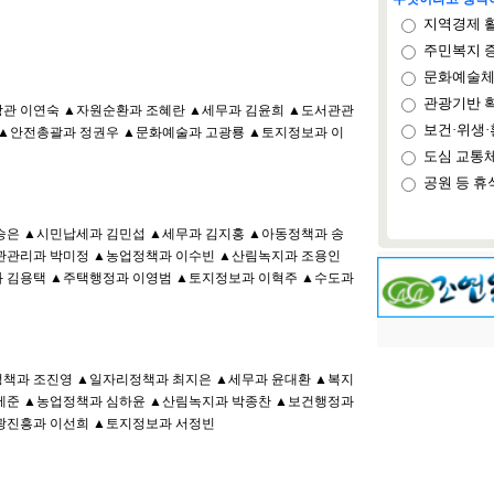
지역경제 
주민복지 
문화예술체
관광기반 
관 이연숙 ▲자원순환과 조혜란 ▲세무과 김윤희 ▲도서관관
보건·위생·
 ▲안전총괄과 정권우 ▲문화예술과 고광룡 ▲토지정보과 이
도심 교통
공원 등 휴
승은 ▲시민납세과 김민섭 ▲세무과 김지홍 ▲아동정책과 송
관관리과 박미정 ▲농업정책과 이수빈 ▲산림녹지과 조용인
 김용택 ▲주택행정과 이영범 ▲토지정보과 이혁주 ▲수도과
책과 조진영 ▲일자리정책과 최지은 ▲세무과 윤대환 ▲복지
세준 ▲농업정책과 심하윤 ▲산림녹지과 박종찬 ▲보건행정과
광진흥과 이선희 ▲토지정보과 서정빈