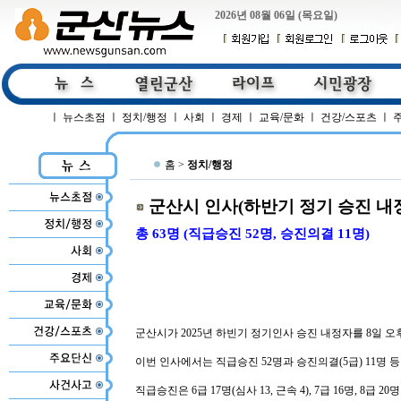
2026년 08월 06일 (목요일)
ㅣ
뉴스초점
ㅣ
정치/행정
ㅣ
사회
ㅣ
경제
ㅣ
교육/문화
ㅣ
건강/스포츠
ㅣ
홈 >
정치/행정
군산시 인사(하반기 정기 승진 내
총 63명 (직급승진 52명, 승진의결 11명)
군산시가 2025년 하빈기 정기인사 승진 내정자를 8일 오
이번 인사에서는 직급승진 52명과 승진의결(5급) 11명 등
직급승진은 6급 17명(심사 13, 근속 4), 7급 16명, 8급 20