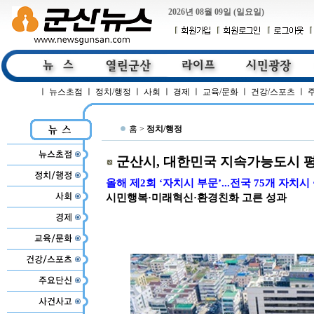
2026년 08월 09일 (일요일)
ㅣ
뉴스초점
ㅣ
정치/행정
ㅣ
사회
ㅣ
경제
ㅣ
교육/문화
ㅣ
건강/스포츠
ㅣ
홈 >
정치/행정
군산시, 대한민국 지속가능도시 
올해 제2회 ‘자치시 부문’...전국 75개 자치시
시민행복·미래혁신·환경친화 고른 성과