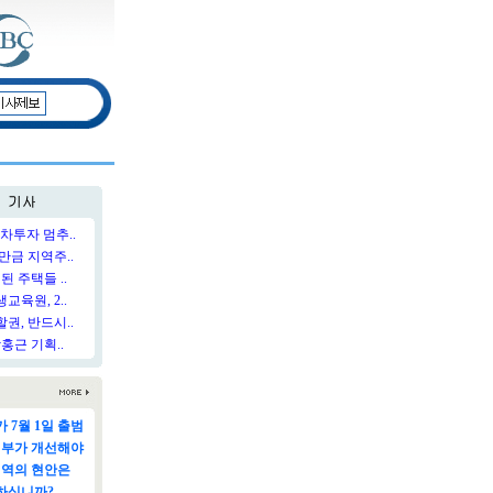
차투자 멈추..
만금 지역주..
된 주택들 ..
육원, 2..
권, 반드시..
홍근 기획..
 7월 1일 출범
정부가 개선해야
지역의 현안은
하십니까?