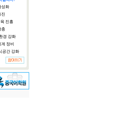
활성화
증진
육 진흥
확충
환경 강화
체계 정비
식공간 강화