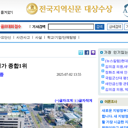
주요단신
ㅣ
사건사고
ㅣ
사설
ㅣ
학교/기업/단체탐방
ㅣ
(뉴스칼럼)현대
평가 종합1위
김의겸 의원,새
정화조 폐쇄 안 
 중
2025-07-02 13:55
국립군산대 평생교
새만금신항 관할
김의겸 의원, 박
(+)글자크게
|
(-)글자작게
새로운 지방정부가
합니다. 새 지방
할 가장 시급한 
무엇이라고 생각