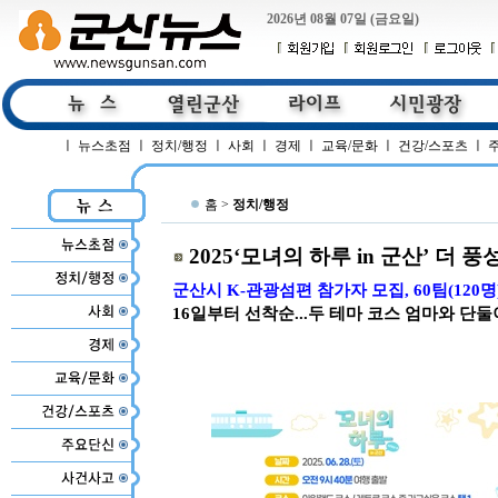
2026년 08월 07일 (금요일)
ㅣ
뉴스초점
ㅣ
정치/행정
ㅣ
사회
ㅣ
경제
ㅣ
교육/문화
ㅣ
건강/스포츠
ㅣ
홈 >
정치/행정
2025‘모녀의 하루 in 군산’ 더 
군산시 K-관광섬편 참가자 모집, 60팀(120
16일부터 선착순...두 테마 코스 엄마와 단