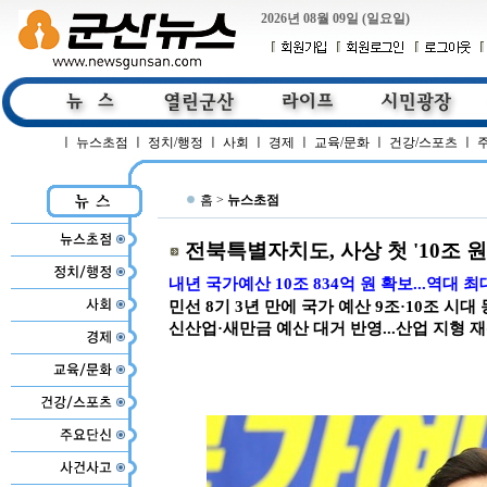
2026년 08월 09일 (일요일)
ㅣ
뉴스초점
ㅣ
정치/행정
ㅣ
사회
ㅣ
경제
ㅣ
교육/문화
ㅣ
건강/스포츠
ㅣ
홈 >
뉴스초점
전북특별자치도, 사상 첫 '10조 원
내년 국가예산 10조 834억 원 확보...역대 최
민선 8기 3년 만에 국가 예산 9조·10조 시대
신산업·새만금 예산 대거 반영...산업 지형 