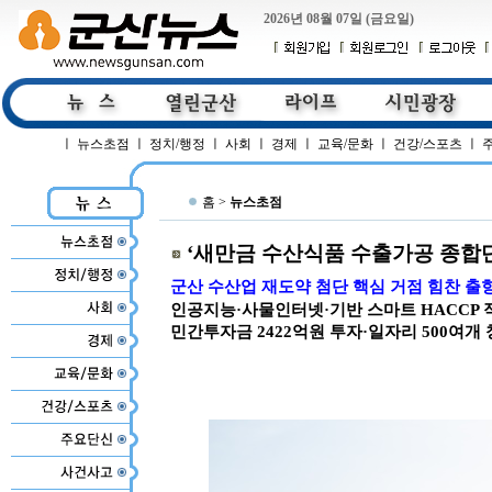
2026년 08월 07일 (금요일)
ㅣ
뉴스초점
ㅣ
정치/행정
ㅣ
사회
ㅣ
경제
ㅣ
교육/문화
ㅣ
건강/스포츠
ㅣ
홈 >
뉴스초점
‘새만금 수산식품 수출가공 종합단
군산 수산업 재도약 첨단 핵심 거점 힘찬 출
인공지능·사물인터넷·기반 스마트 HACCP 
민간투자금 2422억원 투자·일자리 500여개