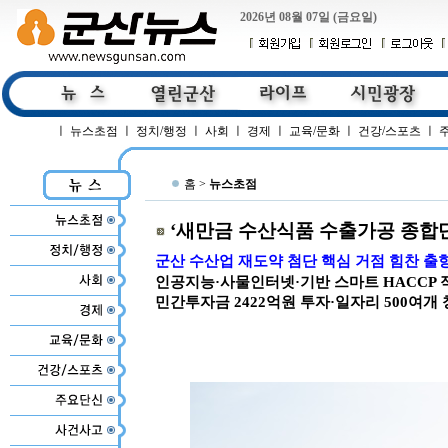
2026년 08월 07일 (금요일)
ㅣ
뉴스초점
ㅣ
정치/행정
ㅣ
사회
ㅣ
경제
ㅣ
교육/문화
ㅣ
건강/스포츠
ㅣ
홈 >
뉴스초점
‘새만금 수산식품 수출가공 종합단
군산 수산업 재도약 첨단 핵심 거점 힘찬 출
인공지능·사물인터넷·기반 스마트 HACCP 
민간투자금 2422억원 투자·일자리 500여개