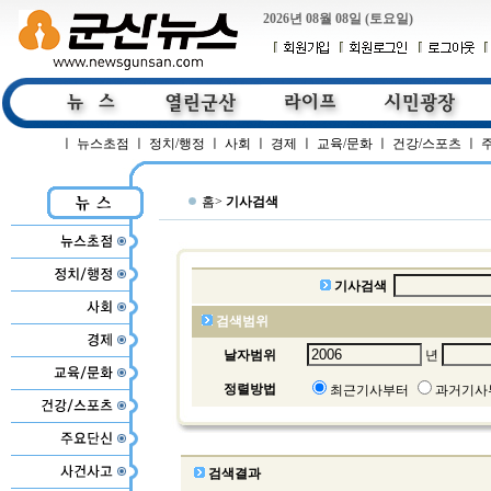
2026년 08월 08일 (토요일)
ㅣ
뉴스초점
ㅣ
정치/행정
ㅣ
사회
ㅣ
경제
ㅣ
교육/문화
ㅣ
건강/스포츠
ㅣ
홈>
기사검색
기사검색
검색범위
날자범위
년
정렬방법
최근기사부터
과거기사
검색결과