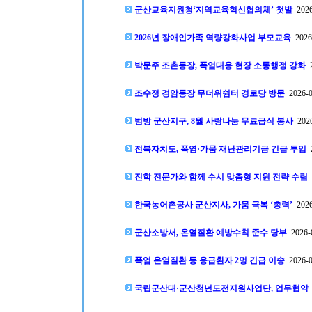
군산교육지원청‘지역교육혁신협의체’ 첫발
2026
2026년 장애인가족 역량강화사업 부모교육
2026-
박문주 조촌동장, 폭염대응 현장 소통행정 강화
2
조수정 경암동장 무더위쉼터 경로당 방문
2026-0
범방 군산지구, 8월 사랑나눔 무료급식 봉사
2026
전북자치도, 폭염·가뭄 재난관리기금 긴급 투입
2
진학 전문가와 함께 수시 맞춤형 지원 전략 수립
2
한국농어촌공사 군산지사, 가뭄 극복 ‘총력’
2026
군산소방서, 온열질환 예방수칙 준수 당부
2026-0
폭염 온열질환 등 응급환자 2명 긴급 이송
2026-0
국립군산대·군산청년도전지원사업단, 업무협약