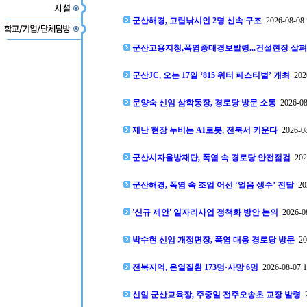
군산해경, 고립낚시인 2명 신속 구조
2026-08-08 
군산고용지청,폭염중대경보발령...건설현장 살펴
군산JC, 오는 17일 ‘815 워터 페스티벌’ 개최
2026
문양숙 신임 삼학동장, 경로당 방문 소통
2026-08
재난 현장 누비는 AI로봇, 전북서 키운다
2026-08
군산시자율방재단, 폭염 속 경로당 안전점검
2026
군산해경, 폭염 속 조업 어선 ‘얼음 생수’ 전달
202
'신규 제안' 일자리사업 정책화 방안 논의
2026-08
박수현 신임 개정면장, 폭염 대응 경로당 방문
202
전북지역, 온열질환 173명·사망 6명
2026-08-07 1
신임 군산교육장, 주중일 전주오송초 교장 발령
2