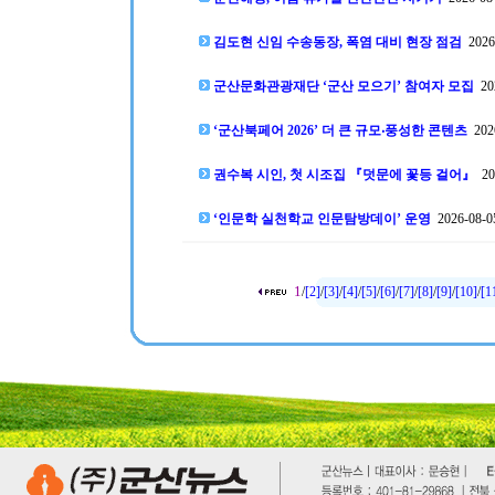
김도현 신임 수송동장, 폭염 대비 현장 점검
2026-
군산문화관광재단 ‘군산 모으기’ 참여자 모집
202
‘군산북페어 2026’ 더 큰 규모‧풍성한 콘텐츠
2026
권수복 시인, 첫 시조집 『덧문에 꽃등 걸어』
202
‘인문학 실천학교 인문탐방데이’ 운영
2026-08-05
1
/
[2]
/
[3]
/
[4]
/
[5]
/
[6]
/
[7]
/
[8]
/
[9]
/
[10]
/
[1