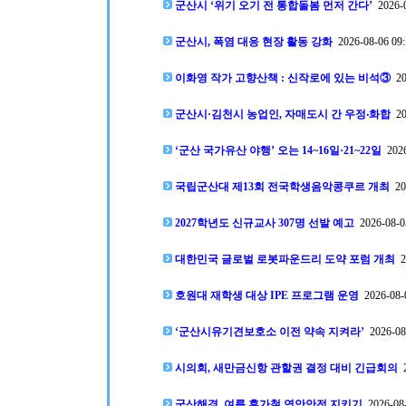
군산시 ‘위기 오기 전 통합돌봄 먼저 간다’
2026-0
군산시, 폭염 대응 현장 활동 강화
2026-08-06 09:
이화영 작가 고향산책 : 신작로에 있는 비석③
20
군산시·김천시 농업인, 자매도시 간 우정‧화합
20
‘군산 국가유산 야행’ 오는 14~16일·21~22일
2026
국립군산대 제13회 전국학생음악콩쿠르 개최
202
2027학년도 신규교사 307명 선발 예고
2026-08-0
대한민국 글로벌 로봇파운드리 도약 포럼 개최
20
호원대 재학생 대상 IPE 프로그램 운영
2026-08-0
‘군산시유기견보호소 이전 약속 지켜라’
2026-08-
시의회, 새만금신항 관할권 결정 대비 긴급회의
2
군산해경, 여름 휴가철 연안안전 지키기
2026-08-