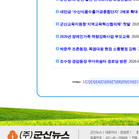
새만금 ‘수산식품수출가공종합단지’ 2배로 확대
군산교육지원청‘지역교육혁신협의체’ 첫발
2026
2026년 장애인가족 역량강화사업 부모교육
2026-
박문주 조촌동장, 폭염대응 현장 소통행정 강화
2
조수정 경암동장 무더위쉼터 경로당 방문
2026-0
1
/
[2]
/
[3]
/
[4]
/
[5]
/
[6]
/
[7]
/
[8]
/
[9]
/
[10]
/
[1