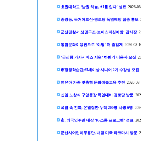
호원대학교 ‘남원 하늘, AI를 입다’ 성료
2026-08-
중앙동, 독거어르신·경로당 폭염예방 집중 홍보
2
군산경찰서,생명구조·보이스피싱예방’ 감사장
20
통합문화이용권으로 ‘야행’ 더 즐겁게
2026-08-10
‘군산형 가사서비스 지원’ 하반기 이용자 모집
20
市평생학습관,65세이상 시니어 2기 수강생 모집
2
영유아 가족 맞춤형 문화예술교육 추진
2026-08-
신임 노창식 구암동장 폭염대비 경로당 방문
2026
폭염 속 전북, 온열질환 누적 200명·사망 6명
2026
市, 외국인주민 대상 ‘K-소통 프로그램’ 성료
2026
군산시어린이무용단, 내달 미국 타코마시 방문
20