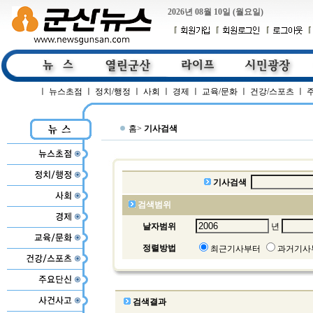
2026년 08월 10일 (월요일)
ㅣ
뉴스초점
ㅣ
정치/행정
ㅣ
사회
ㅣ
경제
ㅣ
교육/문화
ㅣ
건강/스포츠
ㅣ
홈>
기사검색
기사검색
검색범위
날자범위
년
정렬방법
최근기사부터
과거기사
검색결과