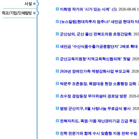
이화영 작가의 '시가 있는 사계' -(5)
2026-08-06 1
(뉴스칼럼)현대차투자 멈추나? 새만금 현대차 9조
군산상의, 군산 플신 전북도의원 초청간담회
2026
새만금 ‘수산식품수출가공종합단지’ 2배로 확대
군산교육지원청‘지역교육혁신협의체’ 첫발
2026
2026년 장애인가족 역량강화사업 부모교육
2026-
박문주 조촌동장, 폭염대응 현장 소통행정 강화
2
조수정 경암동장 무더위쉼터 경로당 방문
2026-0
범방 군산지구, 8월 사랑나눔 무료급식 봉사
2026
전북자치도, 폭염·가뭄 재난관리기금 긴급 투입
2
진학 전문가와 함께 수시 맞춤형 지원 전략 수립
2