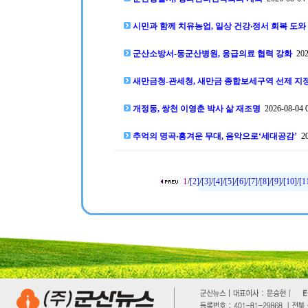
시민과 함께 치유농업, 일상 건강‧정서 회복 도와
군산소방서-동군산병원, 응급의료 협력 강화
2026
새만금청-관세청, 새만금 종합보세구역 선제 지
개정동, 쌍천 이영춘 박사 삶 재조명
2026-08-04 0
추억의 명곡‧흥겨운 무대, 음악으로‘세대공감’
20
1
/
[2]
/
[3]
/
[4]
/
[5]
/
[6]
/
[7]
/
[8]
/
[9]
/
[10]
/
[1