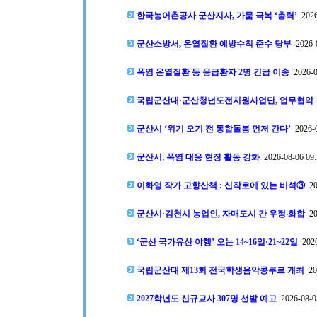
한국농어촌공사 군산지사, 가뭄 극복 ‘총력’
2026
군산소방서, 온열질환 예방수칙 준수 당부
2026-0
폭염 온열질환 등 응급환자 2명 긴급 이송
2026-0
국립군산대·군산청년도전지원사업단, 업무협약
군산시 ‘위기 오기 전 통합돌봄 먼저 간다’
2026-0
군산시, 폭염 대응 현장 활동 강화
2026-08-06 09:
이화영 작가 고향산책 : 신작로에 있는 비석③
20
군산시·김천시 농업인, 자매도시 간 우정‧화합
20
‘군산 국가유산 야행’ 오는 14~16일·21~22일
2026
국립군산대 제13회 전국학생음악콩쿠르 개최
202
2027학년도 신규교사 307명 선발 예고
2026-08-0