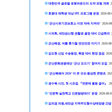
대한민국 글로벌 로봇파운드리 도약 포럼 개최
20
호원대 재학생 대상 IPE 프로그램 운영
2026-08-0
‘군산시유기견보호소 이전 약속 지켜라’
2026-08-
시의회, 새만금신항 관할권 결정 대비 긴급회의
2
군산해경, 여름 휴가철 연안안전 지키기
2026-08-
김도현 신임 수송동장, 폭염 대비 현장 점검
2026-
군산문화관광재단 ‘군산 모으기’ 참여자 모집
202
‘군산북페어 2026’ 더 큰 규모‧풍성한 콘텐츠
2026
권수복 시인, 첫 시조집 『덧문에 꽃등 걸어』
202
‘인문학 실천학교 인문탐방데이’ 운영
2026-08-05
김의겸 의원,새만금 지역주도형수상태양광 간담