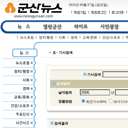
2026년 08월 07일 (금요일)
ㅣ
뉴스초점
ㅣ
정치/행정
ㅣ
사회
ㅣ
경제
ㅣ
교육/문화
ㅣ
건강/스포츠
ㅣ
홈>
기사검색
기사검색
검색범위
날자범위
년
정렬방법
최근기사부터
과거기사
검색결과