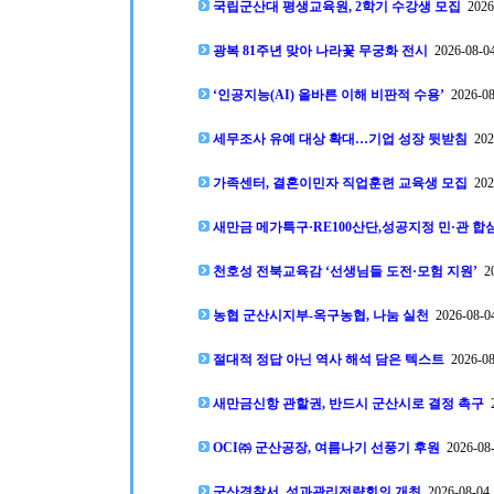
국립군산대 평생교육원, 2학기 수강생 모집
2026-
광복 81주년 맞아 나라꽃 무궁화 전시
2026-08-04
‘인공지능(AI) 올바른 이해 비판적 수용’
2026-08
세무조사 유예 대상 확대…기업 성장 뒷받침
2026
가족센터, 결혼이민자 직업훈련 교육생 모집
2026
새만금 메가특구·RE100산단,성공지정 민·관 합
천호성 전북교육감 ‘선생님들 도전·모험 지원’
20
농협 군산시지부-옥구농협, 나눔 실천
2026-08-04
절대적 정답 아닌 역사 해석 담은 텍스트
2026-08
새만금신항 관할권, 반드시 군산시로 결정 촉구
2
OCI㈜ 군산공장, 여름나기 선풍기 후원
2026-08-
군산경찰서, 성과관리전략회의 개최
2026-08-04 