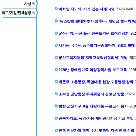
이화영 작가의 '시가 있는 사계' -(5)
2026-08-06 1
(뉴스칼럼)현대차투자 멈추나? 새만금 현대차 9조
군산상의, 군산 플신 전북도의원 초청간담회
2026
새만금 ‘수산식품수출가공종합단지’ 2배로 확대
군산교육지원청‘지역교육혁신협의체’ 첫발
2026
2026년 장애인가족 역량강화사업 부모교육
2026-
박문주 조촌동장, 폭염대응 현장 소통행정 강화
2
조수정 경암동장 무더위쉼터 경로당 방문
2026-0
범방 군산지구, 8월 사랑나눔 무료급식 봉사
2026
전북자치도, 폭염·가뭄 재난관리기금 긴급 투입
2
진학 전문가와 함께 수시 맞춤형 지원 전략 수립
2