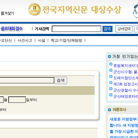
주요단신
ㅣ
사건사고
ㅣ
사설
ㅣ
학교/기업/단체탐방
ㅣ
효림복지센터'생
군산시수협, 물
도레이첨단소재㈜
제2회 검정고시 
군산경찰서 수사
군산태양로타리클
월
일부터
부터
새로운 지방정부가
합니다. 새 지방
할 가장 시급한 
무엇이라고 생각