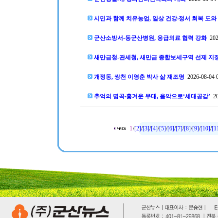
시민과 함께 치유농업, 일상 건강‧정서 회복 도와
군산소방서-동군산병원, 응급의료 협력 강화
2026
새만금청-관세청, 새만금 종합보세구역 선제 지
개정동, 쌍천 이영춘 박사 삶 재조명
2026-08-04 0
추억의 명곡‧흥겨운 무대, 음악으로‘세대공감’
20
1
/
[2]
/
[3]
/
[4]
/
[5]
/
[6]
/
[7]
/
[8]
/
[9]
/
[10]
/
[1