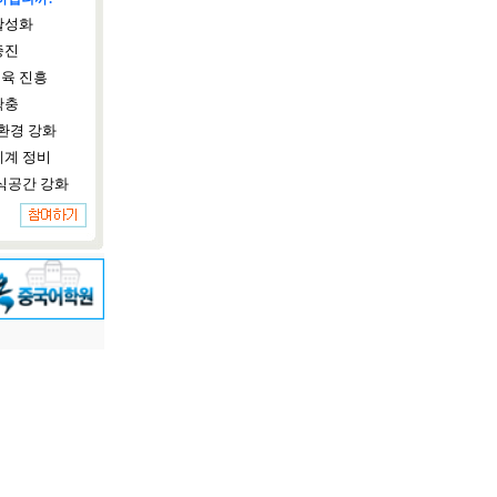
활성화
증진
육 진흥
확충
환경 강화
체계 정비
식공간 강화