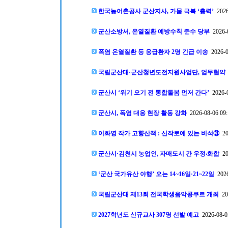
한국농어촌공사 군산지사, 가뭄 극복 ‘총력’
2026
군산소방서, 온열질환 예방수칙 준수 당부
2026-0
폭염 온열질환 등 응급환자 2명 긴급 이송
2026-0
국립군산대·군산청년도전지원사업단, 업무협약
군산시 ‘위기 오기 전 통합돌봄 먼저 간다’
2026-0
군산시, 폭염 대응 현장 활동 강화
2026-08-06 09:
이화영 작가 고향산책 : 신작로에 있는 비석③
20
군산시·김천시 농업인, 자매도시 간 우정‧화합
20
‘군산 국가유산 야행’ 오는 14~16일·21~22일
2026
국립군산대 제13회 전국학생음악콩쿠르 개최
202
2027학년도 신규교사 307명 선발 예고
2026-08-0