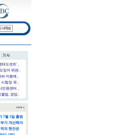
태도센트' ..
오징어 위판..
 지붕에 ..
시험장·유..
민원센터 ..
럽, 경암..
 7월 1일 출범
정부가 개선해야
지역의 현안은
하십니까?