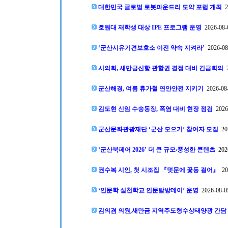
대한민국 글로벌 로봇파운드리 도약 포럼 개최
20
호원대 재학생 대상 IPE 프로그램 운영
2026-08-0
‘군산시유기견보호소 이전 약속 지켜라’
2026-08-
시의회, 새만금신항 관할권 결정 대비 긴급회의
2
군산해경, 여름 휴가철 연안안전 지키기
2026-08-
김도현 신임 수송동장, 폭염 대비 현장 점검
2026-
군산문화관광재단 ‘군산 모으기’ 참여자 모집
202
‘군산북페어 2026’ 더 큰 규모‧풍성한 콘텐츠
2026
권수복 시인, 첫 시조집 『덧문에 꽃등 걸어』
202
‘인문학 실천학교 인문탐방데이’ 운영
2026-08-05
김의겸 의원,새만금 지역주도형수상태양광 간담