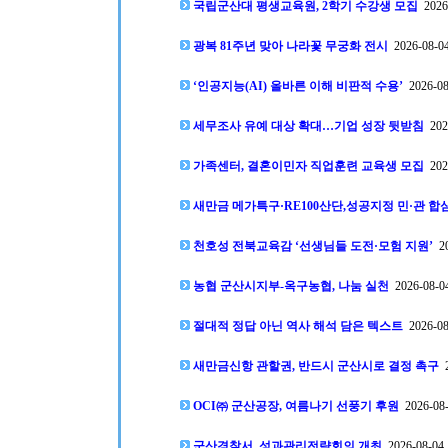
국립군산대 평생교육원, 2학기 수강생 모집
2026-
광복 81주년 맞아 나라꽃 무궁화 전시
2026-08-04
‘인공지능(AI) 올바른 이해 비판적 수용’
2026-08
세무조사 유예 대상 확대…기업 성장 뒷받침
2026
가족센터, 결혼이민자 직업훈련 교육생 모집
2026
새만금 메가특구·RE100산단,성공지정 민·관 합
천호성 전북교육감 ‘선생님들 도전·모험 지원’
20
농협 군산시지부-옥구농협, 나눔 실천
2026-08-04
절대적 정답 아닌 역사 해석 담은 텍스트
2026-08
새만금신항 관할권, 반드시 군산시로 결정 촉구
2
OCI㈜ 군산공장, 여름나기 선풍기 후원
2026-08-
군산경찰서, 성과관리전략회의 개최
2026-08-04 