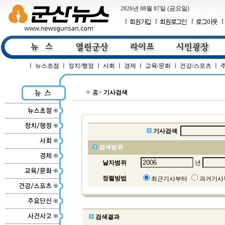
2026년 08월 07일 (금요일)
ㅣ
뉴스초점
ㅣ
정치/행정
ㅣ
사회
ㅣ
경제
ㅣ
교육/문화
ㅣ
건강/스포츠
ㅣ
홈>
기사검색
기사검색
검색범위
날자범위
년
정렬방법
최근기사부터
과거기사
검색결과