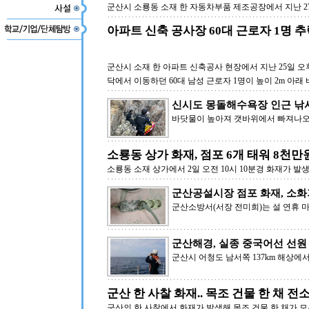
군산시 소룡동 소재 한 자동차부품 제조공장에서 지난 27일
아파트 신축 공사장 60대 근로자 1명 
군산시 소재 한 아파트 신축공사 현장에서 지난 25일 오후
닥에서 이동하던 60대 남성 근로자 1명이 높이 2m 아래 
신시도 몽돌해수욕장 인근 낚
바닷물이 높아져 갯바위에서 빠져나오
소룡동 상가 화재, 점포 6개 태워 8천
소룡동 소재 상가에서 2일 오전 10시 10분경 화재가 발
군산공설시장 점포 화재, 소화
군산소방서(서장 전미희)는 설 연휴 
군산해경, 실종 중국어선 선원
군산시 어청도 남서쪽 137km 해상에
군산 한 사찰 화재.. 목조 건물 한 채 전
군산의 한 사찰에서 화재가 발생해 목조 건물 한 채가 모