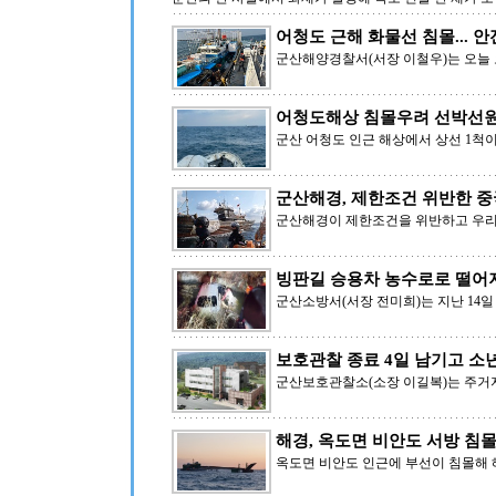
어청도 근해 화물선 침몰... 
군산해양경찰서(서장 이철우)는 오늘 오
어청도해상 침몰우려 선박선원 
군산 어청도 인근 해상에서 상선 1척
군산해경, 제한조건 위반한 중
군산해경이 제한조건을 위반하고 우리 
빙판길 승용차 농수로로 떨어
군산소방서(서장 전미희)는 지난 14일
보호관찰 종료 4일 남기고 소
군산보호관찰소(소장 이길복)는 주거지
해경, 옥도면 비안도 서방 침
옥도면 비안도 인근에 부선이 침몰해 