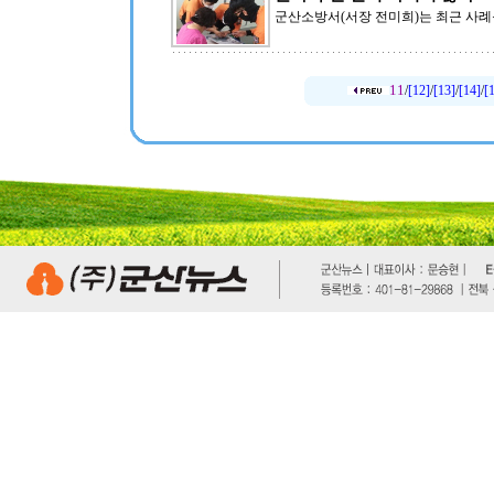
군산소방서(서장 전미희)는 최근 사례
11
/
[12]
/
[13]
/
[14]
/
[