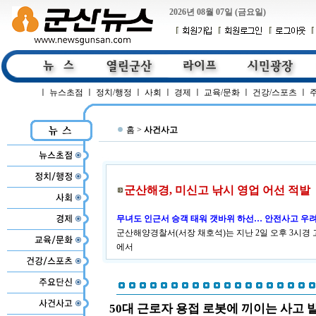
2026년 08월 07일 (금요일)
ㅣ
뉴스초점
ㅣ
정치/행정
ㅣ
사회
ㅣ
경제
ㅣ
교육/문화
ㅣ
건강/스포츠
ㅣ
홈 >
사건사고
군산해경, 미신고 낚시 영업 어선 적발
무녀도 인근서 승객 태워 갯바위 하선… 안전사고 우
군산해양경찰서(서장 채호석)는 지난 2일 오후 3시경
에서
50대 근로자 용접 로봇에 끼이는 사고 