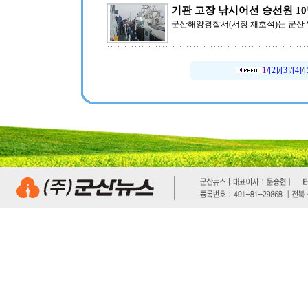
기관 고장 낚시어선 승선원 1
군산해양경찰서(서장 채호석)는 군산
1
/
[2]
/
[3]
/
[4]
/
[