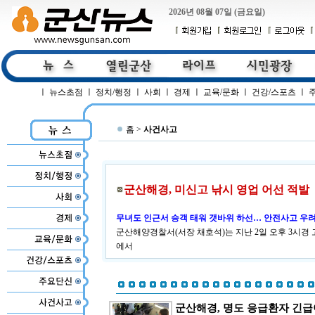
2026년 08월 07일 (금요일)
ㅣ
뉴스초점
ㅣ
정치/행정
ㅣ
사회
ㅣ
경제
ㅣ
교육/문화
ㅣ
건강/스포츠
ㅣ
홈 >
사건사고
군산해경, 미신고 낚시 영업 어선 적발
무녀도 인근서 승객 태워 갯바위 하선… 안전사고 우
군산해양경찰서(서장 채호석)는 지난 2일 오후 3시경
에서
군산해경, 명도 응급환자 긴