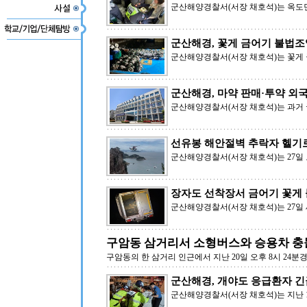
군산해양경찰서(서장 채호석)는 옥도면
군산해경, 꽃게 금어기 불법조
군산해양경찰서(서장 채호석)는 꽃게 금어
군산해경, 마약 판매·투약 외
군산해양경찰서(서장 채호석)는 과거 
선유봉 해안절벽 추락자 헬기
군산해양경찰서(서장 채호석)는 27일
장자도 선착장서 금어기 꽃게
군산해양경찰서(서장 채호석)는 27일
구암동 삼거리서 소형버스와 승용차 충
구암동의 한 삼거리 인근에서 지난 20일 오후 8시 24
군산해경, 개야도 응급환자 
군산해양경찰서(서장 채호석)는 지난 