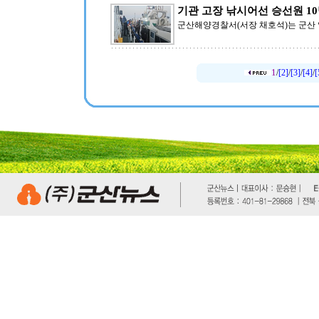
기관 고장 낚시어선 승선원 1
군산해양경찰서(서장 채호석)는 군산
1
/
[2]
/
[3]
/
[4]
/
[