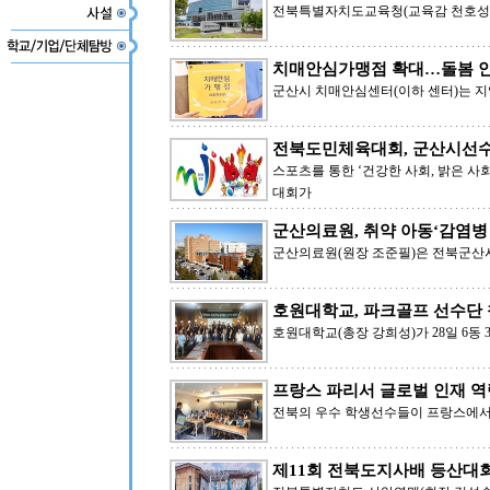
전북특별자치도교육청(교육감 천호성)
치매안심가맹점 확대…돌봄 
군산시 치매안심센터(이하 센터)는 지
전북도민체육대회, 군산시선수단
스포츠를 통한 ‘건강한 사회, 밝은 사
대회가
군산의료원, 취약 아동‘감염병
군산의료원(원장 조준필)은 전북군산
호원대학교, 파크골프 선수단
호원대학교(총장 강희성)가 28일 6동
프랑스 파리서 글로벌 인재 역
전북의 우수 학생선수들이 프랑스에서
제11회 전북도지사배 등산대회