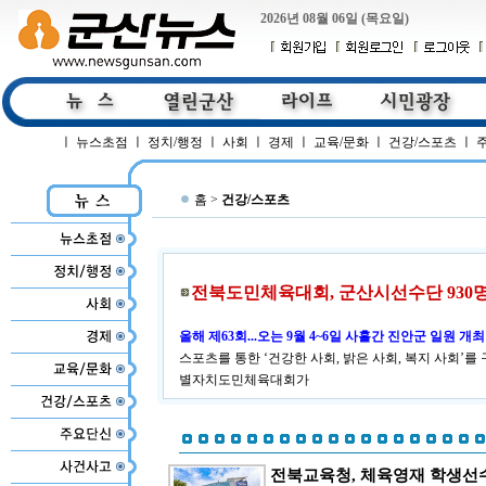
2026년 08월 06일 (목요일)
ㅣ
뉴스초점
ㅣ
정치/행정
ㅣ
사회
ㅣ
경제
ㅣ
교육/문화
ㅣ
건강/스포츠
ㅣ
홈 >
건강/스포츠
전북도민체육대회, 군산시선수단 930
올해 제63회...오는 9월 4~6일 사흘간 진안군 일원 개최
스포츠를 통한 ‘건강한 사회, 밝은 사회, 복지 사회’를
별자치도민체육대회가
전북교육청, 체육영재 학생선