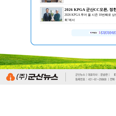
2026 KPGA 군산CC오픈, 정
2026 KPGA 투어 올 시즌 10번째로
회’에서
1
/
[2]
/
[3]
/
[4]
/
[