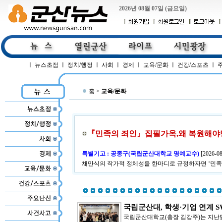
2026년 08월 07일 (금요일)
ㅣ
뉴스초점
ㅣ
정치/행정
ㅣ
사회
ㅣ
경제
ㅣ
교육/문화
ㅣ
건강/스포츠
ㅣ
홈 >
교육/문화
『민족의 죄인』집필가옥,왜 복원해야만 
특별기고 : 공종구(국립군산대학교 명예교수)
[
2026-08
채만식의 작가적 정체성을 한마디로 규정하자면 ‘민족
국립군산대, 학생·기업 연계 S
국립군산대학교(총장 김강주)는 지난달 