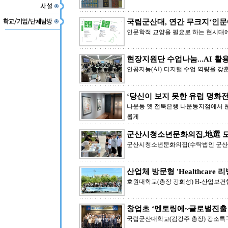
국립군산대, 연간 무크지‘인문
인문학적 교양을 필요로 하는 현시대에
현장지원단 수업나눔...AI 활
인공지능(AI)·디지털 수업 역량을 갖
‘당신이 보지 못한 유럽 명화전
나운동 옛 전북은행 나운동지점에서 운
롭게
군산시청소년문화의집,地選 모
군산시청소년문화의집(수탁법인 군산
산업체 방문형 'Healthcare 
호원대학교(총장 강희성) H-산업보건
창업초 ‘멘토링에~글로벌진출
국립군산대학교(김강주 총장) 강소특구