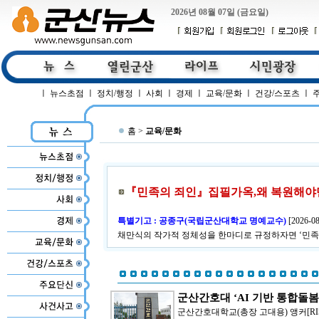
2026년 08월 07일 (금요일)
ㅣ
뉴스초점
ㅣ
정치/행정
ㅣ
사회
ㅣ
경제
ㅣ
교육/문화
ㅣ
건강/스포츠
ㅣ
홈 >
교육/문화
『민족의 죄인』집필가옥,왜 복원해야만 
특별기고 : 공종구(국립군산대학교 명예교수)
[
2026-08
채만식의 작가적 정체성을 한마디로 규정하자면 ‘민족
군산간호대 ‘AI 기반 통합돌봄
군산간호대학교(총장 고대용) 앵커[R