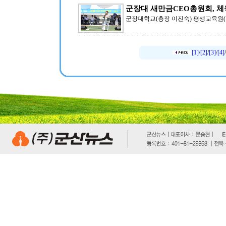
군장대 새만금CEO총원회, 체
군장대학교(총장 이진숙) 평생교육원(
[1]
/
[2]
/
[3]
/
[4]
/