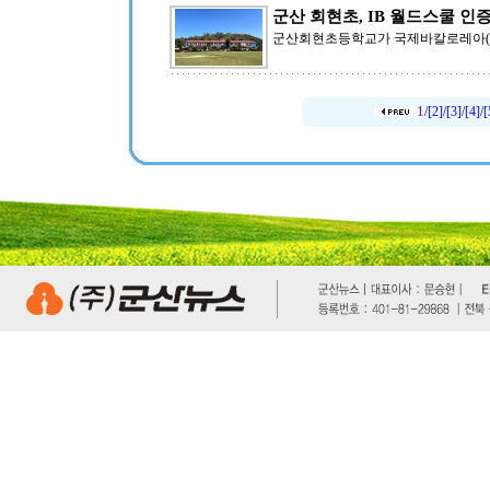
군산 회현초, IB 월드스쿨 인
군산회현초등학교가 국제바칼로레아(IB) 초등
1
/
[2]
/
[3]
/
[4]
/
[