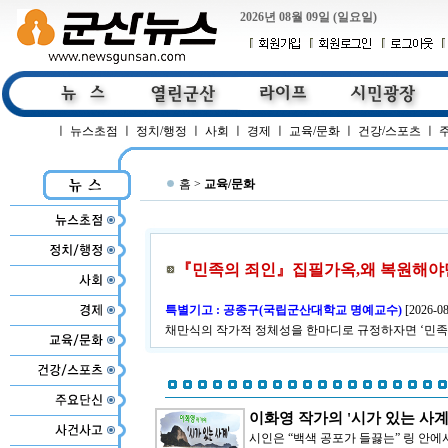
2026년 08월 09일 (일요일)
ㅣ
뉴스초점
ㅣ
정치/행정
ㅣ
사회
ㅣ
경제
ㅣ
교육/문화
ㅣ
건강/스포츠
ㅣ
홈 >
교육/문화
『민족의 죄인』집필가옥,왜 복원해야만 
특별기고 : 공종구(국립군산대학교 명예교수)
[
2026-08
채만식의 작가적 정체성을 한마디로 규정하자면 ‘민족
이화영 작가의 '시가 있는 사계' 
시인은 “백색 공포가 들끓는” 링 안에