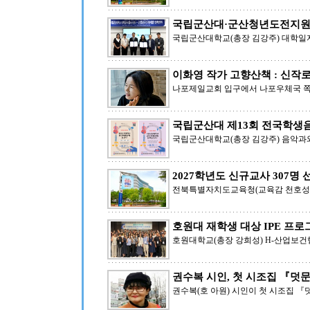
국립군산대·군산청년도전지원
국립군산대학교(총장 김강주) 대학일
이화영 작가 고향산책 : 신작
나포제일교회 입구에서 나포우체국 쪽에
국립군산대 제13회 전국학생
국립군산대학교(총장 김강주) 음악과와
2027학년도 신규교사 307명 
전북특별자치도교육청(교육감 천호성)은
호원대 재학생 대상 IPE 프로
호원대학교(총장 강희성) H-산업보건
권수복 시인, 첫 시조집 『덧
권수복(호 아원) 시인이 첫 시조집 『