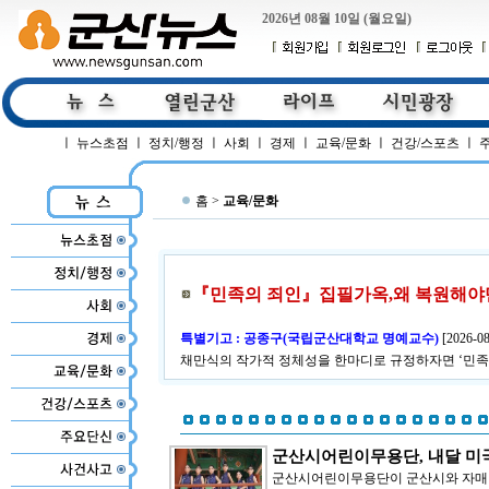
2026년 08월 10일 (월요일)
ㅣ
뉴스초점
ㅣ
정치/행정
ㅣ
사회
ㅣ
경제
ㅣ
교육/문화
ㅣ
건강/스포츠
ㅣ
홈 >
교육/문화
『민족의 죄인』집필가옥,왜 복원해야만 
특별기고 : 공종구(국립군산대학교 명예교수)
[
2026-08
채만식의 작가적 정체성을 한마디로 규정하자면 ‘민족
군산시어린이무용단, 내달 미
군산시어린이무용단이 군산시와 자매결