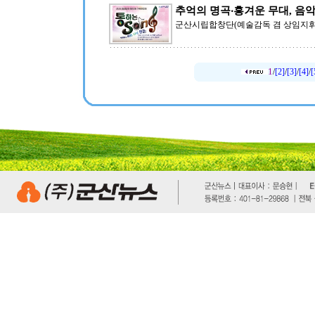
추억의 명곡‧흥겨운 무대, 음
군산시립합창단(예술감독 겸 상임지휘자 
1
/
[2]
/
[3]
/
[4]
/
[