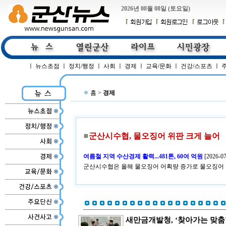
2026년 08월 08일 (토요일)
ㅣ
뉴스초점
ㅣ
정치/행정
ㅣ
사회
ㅣ
경제
ㅣ
교육/문화
ㅣ
건강/스포츠
ㅣ
홈 >
경제
군산시수협, 물오징어 위판 크게 늘어
여름철 지역 수산경제 활력...481톤, 60여 억원
[
2026-07
군산시수협은 올해 물오징어 어획량 증가로 물오징어 
새만금개발청, ‘찾아가는 맞춤