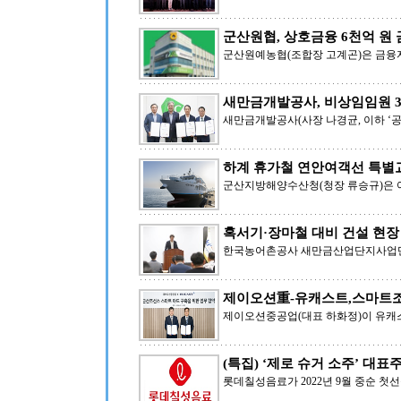
군산원협, 상호금융 6천억 원
군산원예농협(조합장 고계곤)은 금융자산
새만금개발공사, 비상임임원 
새만금개발공사(사장 나경균, 이하 ‘공
하계 휴가철 연안여객선 특별
군산지방해양수산청(청장 류승규)은 
혹서기·장마철 대비 건설 현장
한국농어촌공사 새만금산업단지사업단(
제이오션重-유캐스트,스마트조
제이오션중공업(대표 하화정)이 유캐
(특집) ‘제로 슈거 소주’ 대표주
롯데칠성음료가 2022년 9월 중순 첫