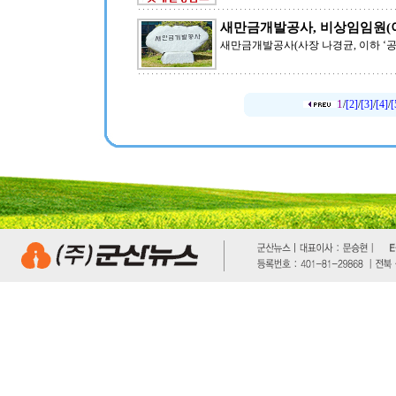
새만금개발공사, 비상임임원(
새만금개발공사(사장 나경균, 이하 ‘공
1
/
[2]
/
[3]
/
[4]
/
[