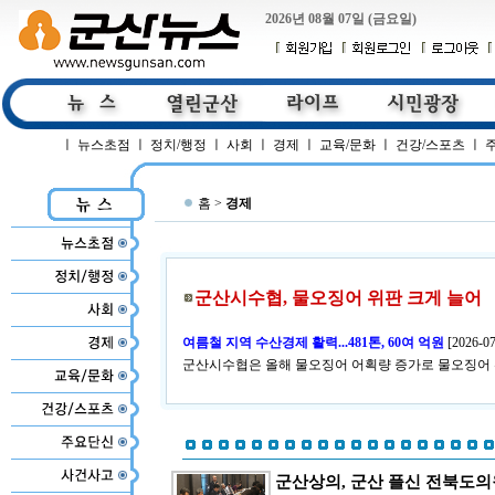
2026년 08월 07일 (금요일)
ㅣ
뉴스초점
ㅣ
정치/행정
ㅣ
사회
ㅣ
경제
ㅣ
교육/문화
ㅣ
건강/스포츠
ㅣ
홈 >
경제
군산시수협, 물오징어 위판 크게 늘어
여름철 지역 수산경제 활력...481톤, 60여 억원
[
2026-07
군산시수협은 올해 물오징어 어획량 증가로 물오징어 
군산상의, 군산 플신 전북도