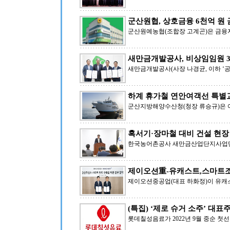
군산원협, 상호금융 6천억 원
군산원예농협(조합장 고계곤)은 금융자산
새만금개발공사, 비상임임원 
새만금개발공사(사장 나경균, 이하 ‘공
하계 휴가철 연안여객선 특별
군산지방해양수산청(청장 류승규)은 
혹서기·장마철 대비 건설 현장
한국농어촌공사 새만금산업단지사업단(
제이오션重-유캐스트,스마트조
제이오션중공업(대표 하화정)이 유캐
(특집) ‘제로 슈거 소주’ 대표주
롯데칠성음료가 2022년 9월 중순 첫