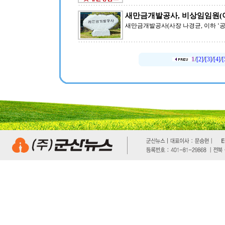
새만금개발공사, 비상임임원(
새만금개발공사(사장 나경균, 이하 ‘공
1
/
[2]
/
[3]
/
[4]
/
[