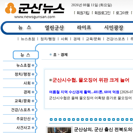
2026년 08월 11일 (화요일)
ㅣ
뉴스초점
ㅣ
정치/행정
ㅣ
사회
ㅣ
경제
ㅣ
교육/문화
ㅣ
건강/스포츠
ㅣ
홈 >
경제
군산시수협, 물오징어 위판 크게 늘어
여름철 지역 수산경제 활력...481톤, 60여 억원
[
2026-07
군산시수협은 올해 물오징어 어획량 증가로 물오징어 
군산상의, 군산 출신 전북도