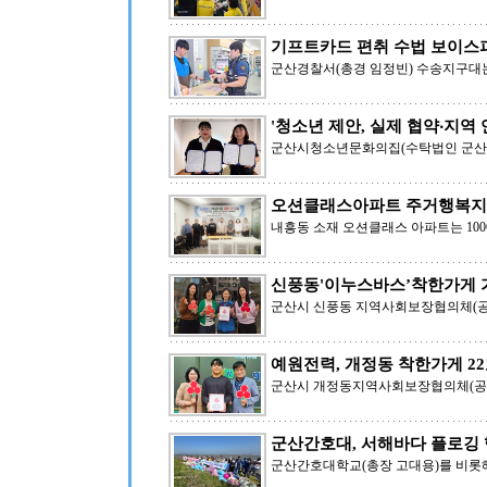
기프트카드 편취 수법 보이스
군산경찰서(총경 임정빈) 수송지구대
'청소년 제안, 실제 협약‧지역 
군산시청소년문화의집(수탁법인 군산
오션클래스아파트 주거행복지
내흥동 소재 오션클래스 아파트는 100
신풍동'이누스바스’착한가게 가
군산시 신풍동 지역사회보장협의체(공공
예원전력, 개정동 착한가게 2
군산시 개정동지역사회보장협의체(공공
군산간호대, 서해바다 플로깅 
군산간호대학교(총장 고대용)를 비롯해