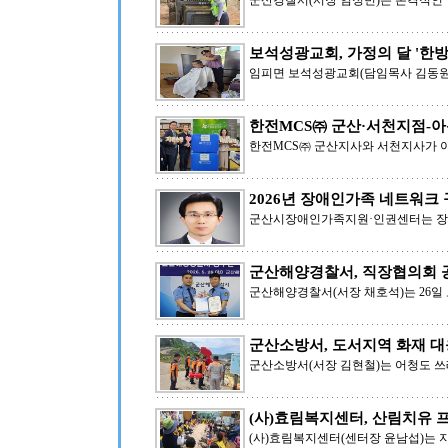
군산경찰서(서장 임정빈)는 본격적인
보석성광교회, 가정의 달 '한방
임피면 보석성광교회(담임목사 김동원)
한전MCS㈜ 군산·서천지점-아
한전MCS㈜ 군산지사와 서천지사가 
2026년 장애인가족 네트워크
군산시장애인가족지원·인권센터는 장
군산해양경찰서, 직장협의회 
군산해양경찰서(서장 채호석)는 26
군산소방서, 도서지역 화재 대
군산소방서(서장 김현철)는 어청도 쓰
(사)효림복지센터, 산림치유 
(사)효림복지센터(센터장 윤남섭)는 