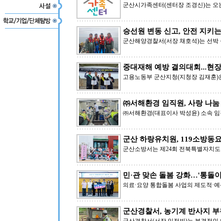
군산시가족센터(센터장 조경신)는 오는 
승선원 변동 신고, 안전 지키는
군산해양경찰서(서장 채호석)는 선박 
중대재해 예방 결의대회...현
고용노동부 군산지청(지청장 김재훈)은
㈜서해환경 임직원, 사랑 나눔
㈜서해환경(대표이사 박성윤) 소속 임
군산 하랑유치원, 119소방동
군산소방서는 제24회 전북특별자치도
민·관 맞손 돌봄 강화…'통돌이
의료·요양 통합돌봄 사업의 제도적·예
군산경찰서, 농기계 반사지 부