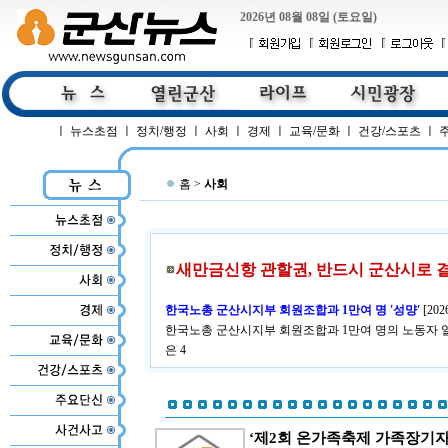
2026년 08월 08일 (토요일)
ㅣ
뉴스초점
ㅣ
정치/행정
ㅣ
사회
ㅣ
경제
ㅣ
교육/문화
ㅣ
건강/스포츠
ㅣ
홈 >
사회
새만금신항 관할권, 반드시 군산시로 
한국노총 군산시지부 회원조합과 1만여 명 '성먕'
[
202
한국노총 군산시지부 회원조합과 1만여 명의 노동자 
은 4
‘제2회 온가족축제 가족장기자