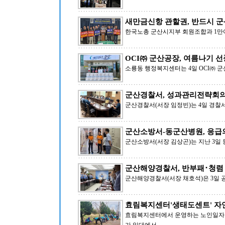
새만금신항 관할권, 반드시 군
한국노총 군산시지부 회원조합과 1만여
OCI㈜ 군산공장, 여름나기 
소룡동 행정복지센터는 4일 OCI㈜ 
군산경찰서, 성과관리전략회의
군산경찰서(서장 임정빈)는 4일 경찰서
군산소방서-동군산병원, 응급
군산소방서(서장 김상곤)는 지난 3
군산해양경찰서, 반부패･청렴
군산해양경찰서(서장 채호석)은 3일 
효림복지센터'생태도센트' 자
효림복지센터에서 운영하는 노인일자리