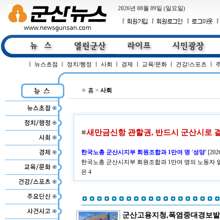
2026년 08월 09일 (일요일)
ㅣ
뉴스초점
ㅣ
정치/행정
ㅣ
사회
ㅣ
경제
ㅣ
교육/문화
ㅣ
건강/스포츠
ㅣ
홈 >
사회
새만금신항 관할권, 반드시 군산시로 
한국노총 군산시지부 회원조합과 1만여 명 '성먕'
[
202
한국노총 군산시지부 회원조합과 1만여 명의 노동자 
은 4
군산고용지청,폭염중대경보발령