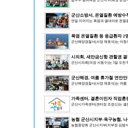
법무부 범죄예방 군산지구(회장 문상식
군산소방서, 온열질환 예방수
연일 이어지는 폭염과 열대야로 온열
폭염 온열질환 등 응급환자 2
군산해양경찰서(서장 채호석)는 어청
시의회, 새만금신항 관할권 결
군산시의회(의장 서동수)는 5일 오전
군산해경, 여름 휴가철 연안안
군산해양경찰서(서장 채호석)는 여름 
가족센터, 결혼이민자 직업훈
군산시가족센터(센터장 조경신)는 
농협 군산시지부-옥구농협, 나
농협중앙회 군산시지부(지부장 김범석