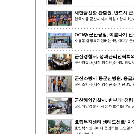
새만금신항 관할권, 반드시 군
한국노총 군산시지부 회원조합과 1만여
OCI㈜ 군산공장, 여름나기 
소룡동 행정복지센터는 4일 OCI㈜ 
군산경찰서, 성과관리전략회의
군산경찰서(서장 임정빈)는 4일 경찰서
군산소방서-동군산병원, 응급
군산소방서(서장 김상곤)는 지난 3
군산해양경찰서, 반부패･청렴
군산해양경찰서(서장 채호석)은 3일 
효림복지센터'생태도센트' 자
효림복지센터에서 운영하는 노인일자리