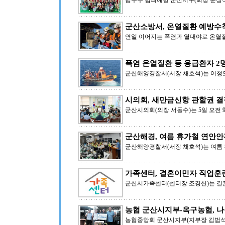
법무부 범죄예방 군산지구(회장 문상식
군산소방서, 온열질환 예방수
연일 이어지는 폭염과 열대야로 온열
폭염 온열질환 등 응급환자 2
군산해양경찰서(서장 채호석)는 어청
시의회, 새만금신항 관할권 결
군산시의회(의장 서동수)는 5일 오전
군산해경, 여름 휴가철 연안안
군산해양경찰서(서장 채호석)는 여름 
가족센터, 결혼이민자 직업훈
군산시가족센터(센터장 조경신)는 
농협 군산시지부-옥구농협, 나
농협중앙회 군산시지부(지부장 김범석