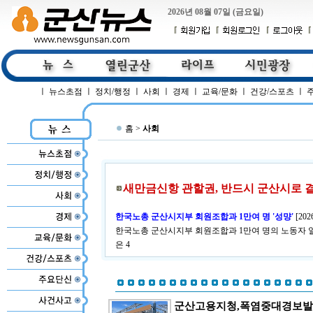
2026년 08월 07일 (금요일)
ㅣ
뉴스초점
ㅣ
정치/행정
ㅣ
사회
ㅣ
경제
ㅣ
교육/문화
ㅣ
건강/스포츠
ㅣ
홈 >
사회
새만금신항 관할권, 반드시 군산시로 
한국노총 군산시지부 회원조합과 1만여 명 '성먕'
[
202
한국노총 군산시지부 회원조합과 1만여 명의 노동자 
은 4
군산고용지청,폭염중대경보발령