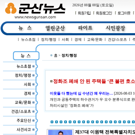
2026년 08월 08일 (토요일)
ㅣ
뉴스초점
ㅣ
정치/행정
ㅣ
사회
ㅣ
경제
ㅣ
교육/문화
ㅣ
건강/스포츠
ㅣ
홈 >
정치/행정
정화조 폐쇄 안 된 주택들 ‘큰 불편 호소
이웃들 다 했는데 십 수년간 왜 우리는…
[
2026-08-03 1
개인과 공동주택의 하수관거가 우·오수 분류식으로 완
처리시설인 ‘정화조 폐쇄’가
제37대 이원택 전북특별자치