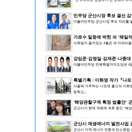
“그 누구라도 상당수가 한 곳에서 무
민주당 군산시장 후보 결선 김
더불어민주당 군산시장 후보 자리를 
가로수 밑둥에 박힌 쇠 ‘왜일까
식목일이 들어있는 4월은 새 이파리
강임준·김영일·김재준·나종대
더불어민주당 전북특별자치도당은 4일 
특별기획 : 이화영 작가『나
서울에 거주하는 나포면 출신의 이화영
등학교』
'해양관할구역 획정 법률안’ 군
군산시가 현재 국회에 계류 중인 ‘해
군산시 재생에너지 발전사업 
군산시 지역 에너지 전환과 탄소중립