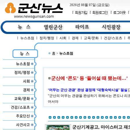
2026년 08월 07일 (금요일)
ㅣ
뉴스초점
ㅣ
정치/행정
ㅣ
사회
ㅣ
경제
ㅣ
교육/문화
ㅣ
건강/스포츠
ㅣ
홈 >
뉴스초점
군산에 ‘콘도’ 등 ‘들어설 때 됐는데…’
‘머무는 군산 관광’ 완성 결정체 ‘대형숙박시설’ 절실
[
“군산의 머무는 관광을 완성하기 위해서는 콘도나 리
어서야
군산기계공고, 마이스터고 재