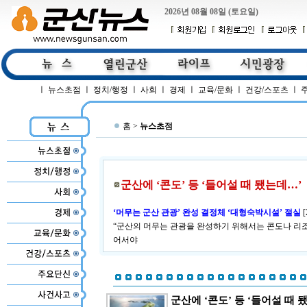
2026년 08월 08일 (토요일)
ㅣ
뉴스초점
ㅣ
정치/행정
ㅣ
사회
ㅣ
경제
ㅣ
교육/문화
ㅣ
건강/스포츠
ㅣ
홈 >
뉴스초점
군산에 ‘콘도’ 등 ‘들어설 때 됐는데…’
‘머무는 군산 관광’ 완성 결정체 ‘대형숙박시설’ 절실
[
“군산의 머무는 관광을 완성하기 위해서는 콘도나 리
어서야
군산에 ‘콘도’ 등 ‘들어설 때 