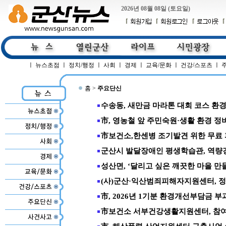
2026년 08월 08일 (토요일)
ㅣ
뉴스초점
ㅣ
정치/행정
ㅣ
사회
ㅣ
경제
ㅣ
교육/문화
ㅣ
건강/스포츠
ㅣ
홈 >
주요단신
수송동, 새만금 마라톤 대회 코스 환
市, 영농철 앞 주민숙원·생활 환경 정
市보건소,한센병 조기발견 위한 무료
군산시 발달장애인 평생학습관, 역
성산면, ‘달리고 싶은 깨끗한 마을 만
(사)군산·익산범죄피해자지원센터, 
市, 2026년 1기분 환경개선부담금 부
市보건소 서부건강생활지원센터, 참여