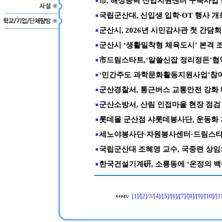
市, 해상풍력 산업지원센터 구축사업
국립군산대, 신입생 입학·OT 행사 개
군산시, 2026년 시민감사관 첫 간담회
군산시 ‘생활밀착형 체육도시’ 본격 
市드림스타트,‘알쓸신잡 정리정돈’협
‘민간주도 과학문화활동지원사업’참
군산경찰서, 통근버스 교통안전 강화 
군산소방서, 산림 인접마을 현장 점검
롯데몰 군산점 샤롯데봉사단, 운동화
세노야봉사단·자원봉사센터·드림스타
국립군산대 조혜영 교수, 국중련 상
한국건설기계硏, 소룡동에 ‘온정의 백
3
[1]
/
[2]
/
/
[4]
/
[5]
/
[6]
/
[7]
/
[8]
/
[9]
/
[10]
/
[1