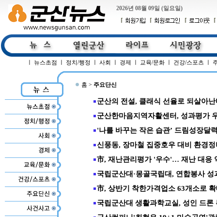
2026년 08월 09일 (일요일)
ㅣ
뉴스초점
ㅣ
정치/행정
ㅣ
사회
ㅣ
경제
ㅣ
교육/문화
ㅣ
건강/스포츠
ㅣ
홈 >
주요단신
군산의 전설, 클래식 선율로 되살아난
군산한마음지역자활센터, 성과평가 
'나를 바꾸는 작은 습관’ 드림성장달
신풍동, 장마철 집중호우 대비 환경정
市, 재난관리평가 '우수'… 재난 대응
국립군산대·몽골국립대, 연합봉사 
市, 상반기 착한가격업소 63개소로 확
국립군산대 생활과학교실, 성인 드론 