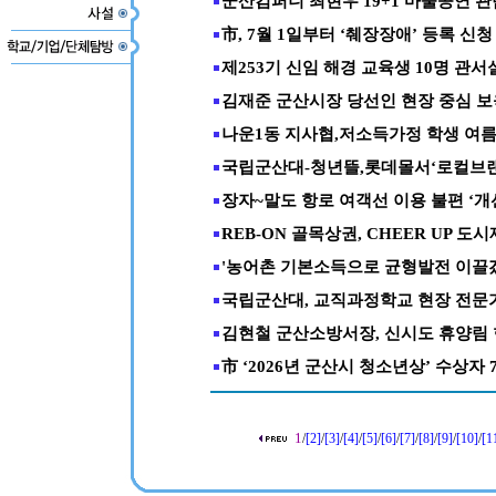
군산컴퍼니'최현우 19+1 마술공연'
市, 7월 1일부터 ‘췌장장애’ 등록 신청
제253기 신임 해경 교육생 10명 관서
김재준 군산시장 당선인 현장 중심 보
나운1동 지사협,저소득가정 학생 여
국립군산대-청년뜰,롯데몰서‘로컬브랜
장자~말도 항로 여객선 이용 불편 ‘개
REB-ON 골목상권, CHEER UP 도
'농어촌 기본소득으로 균형발전 이끌
국립군산대, 교직과정학교 현장 전문
김현철 군산소방서장, 신시도 휴양림
市 ‘2026년 군산시 청소년상’ 수상자 
1
/
[2]
/
[3]
/
[4]
/
[5]
/
[6]
/
[7]
/
[8]
/
[9]
/
[10]
/
[1